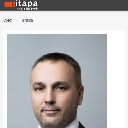
Spíkri
Tariška