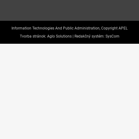
Information Technologies And Public Administration, Copyright APEL
Tvorba stránok:
Aglo Solutions |
Redakčný systém:
SysCom