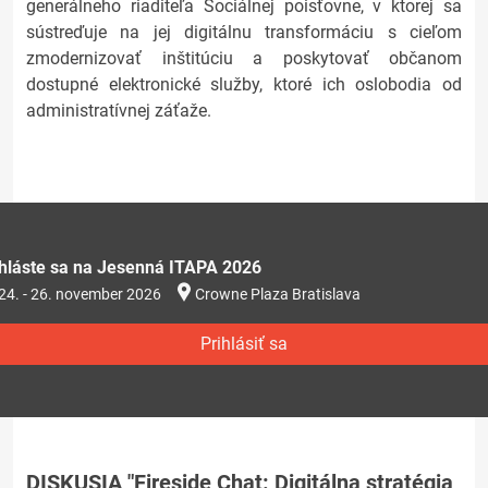
generálneho riaditeľa Sociálnej poisťovne, v ktorej sa
sústreďuje na jej digitálnu transformáciu s cieľom
zmodernizovať inštitúciu a poskytovať občanom
dostupné elektronické služby, ktoré ich oslobodia od
administratívnej záťaže.
ihláste sa na Jesenná ITAPA 2026
24. - 26. november 2026
Crowne Plaza Bratislava
Prihlásiť sa
DISKUSIA "Fireside Chat: Digitálna stratégia