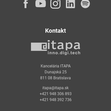
Facebook
YouTube
Instagram
LinkedI
Spot
Kontakt
Kancelária ITAPA
Dunajská 25
811 08 Bratislava
itapa@itapa.sk
+421 948 306 893
+421 948 392 736