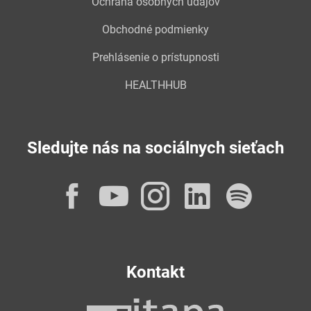
Ochrana osobných údajov
Obchodné podmienky
Prehlásenie o prístupnosti
HEALTHHUB
Sledujte nás na sociálnych sieťach
Facebook
YouTube
Instagram
LinkedI
Spot
Kontakt