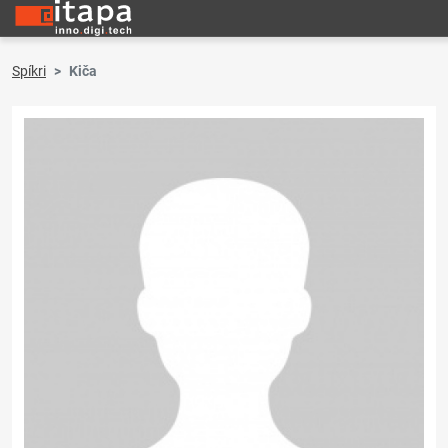
Spíkri
Kiča