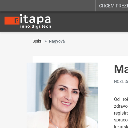
CHCEM PREZ
Spíkri
Nagyová
Ma
NCZI, D
Od rok
zdravo
regist
spraco
lekárs