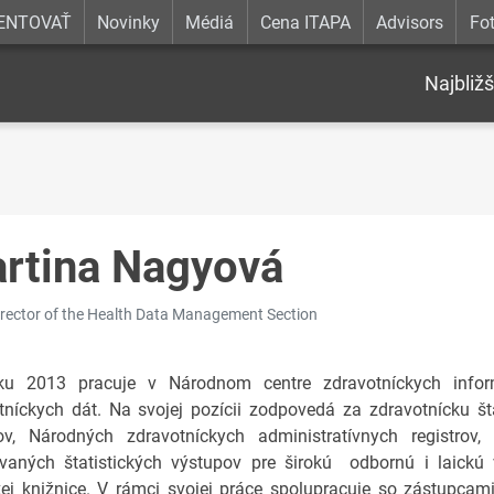
ENTOVAŤ
Novinky
Médiá
Cena ITAPA
Advisors
Fot
Najbližš
rtina Nagyová
irector of the Health Data Management Section
u 2013 pracuje v Národnom centre zdravotníckych informá
tníckych dát. Na svojej pozícii zodpovedá za zdravotnícku š
rov, Národných zdravotníckych administratívnych registrov,
vaných štatistických výstupov pre širokú odbornú i laickú 
kej knižnice. V rámci svojej práce spolupracuje so zástupcam