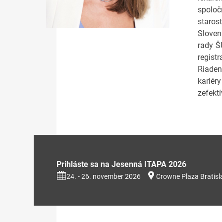
spolo
staros
Sloven
rady Š
regist
Riaden
kariér
zefekt
Prihláste sa na Jesenná ITAPA 2026
24. - 26. november 2026
Crowne Plaza Bratisl