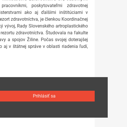
racovníkmi, poskytovateľmi zdravotnej
isterstvami ako aj ďalšími inštitúciami v
ezort zdravotníctva, je členkou Koordinačnej
ký vývoj, Rady Slovenského artroplastického
rezortu zdravotníctva. Študovala na fakulte
vy a spojov Žiline. Počas svojej doterajšej
aj v štátnej správe v oblasti riadenia ľudí,
Prihlásiť sa