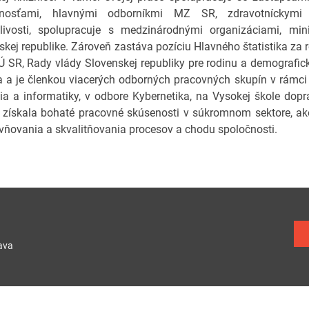
čnosťami, hlavnými odborníkmi MZ SR, zdravotníckymi p
tlivosti, spolupracuje s medzinárodnými organizáciami, min
skej republike. Zároveň zastáva pozíciu Hlavného štatistika za r
Ú SR, Rady vlády Slovenskej republiky pre rodinu a demografic
ra a je členkou viacerých odborných pracovných skupín v rámci 
ia a informatiky, v odbore Kybernetika, na Vysokej škole dopra
y získala bohaté pracovné skúsenosti v súkromnom sektore, ako 
ívňovania a skvalitňovania procesov a chodu spoločnosti.
ava