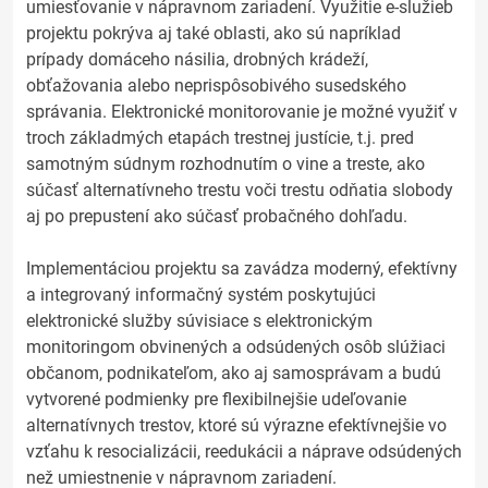
umiesťovanie v nápravnom zariadení. Využitie e-služieb
projektu pokrýva aj také oblasti, ako sú napríklad
prípady domáceho násilia, drobných krádeží,
obťažovania alebo neprispôsobivého susedského
správania. Elektronické monitorovanie je možné využiť v
troch základmých etapách trestnej justície, t.j. pred
samotným súdnym rozhodnutím o vine a treste, ako
súčasť alternatívneho trestu voči trestu odňatia slobody
aj po prepustení ako súčasť probačného dohľadu.
Implementáciou projektu sa zavádza moderný, efektívny
a integrovaný informačný systém poskytujúci
elektronické služby súvisiace s elektronickým
monitoringom obvinených a odsúdených osôb slúžiaci
občanom, podnikateľom, ako aj samosprávam a budú
vytvorené podmienky pre flexibilnejšie udeľovanie
alternatívnych trestov, ktoré sú výrazne efektívnejšie vo
vzťahu k resocializácii, reedukácii a náprave odsúdených
než umiestnenie v nápravnom zariadení.