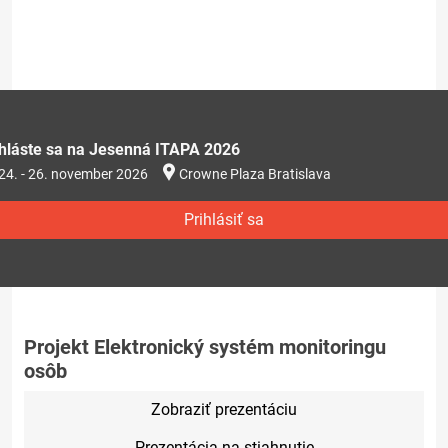
ihláste sa na Jesenná ITAPA 2026
24. - 26. november 2026
Crowne Plaza Bratislava
Prihlásiť sa
Projekt Elektronický systém monitoringu
osôb
Zobraziť prezentáciu
Prezentácia na stiahnutie