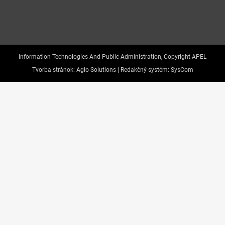
Information Technologies And Public Administration, Copyright APEL
Tvorba stránok:
Aglo Solutions |
Redakčný systém:
SysCom