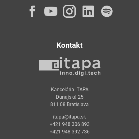
Facebook
YouTube
Instagram
LinkedI
Spot
Kontakt
Kancelária ITAPA
Dunajská 25
811 08 Bratislava
itapa@itapa.sk
+421 948 306 893
+421 948 392 736