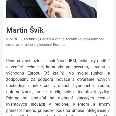
Martin Švík
IBM NCEE, technický riaditeľ a vedúci technickej komunity pre
severnú, strednú a východnú Európu
Renomovaný inžinier spoločnosti IBM, technický riaditeľ
a vedúci technickej komunity pre severnú, strednú a
východnú Európu (35 krajín). Vo svojej funkcii je
zodpovedný za podporu inovácií a otváranie nových
obchodných príležitostí v oblasti hybridného cloudu,
automatizácie, umelej inteligencie a kvantovej fyziky.
Priamo sa podieľal na otvorení viacerých centier
kvantových inovácií v regióne. Klientom a trhom
priniesol mnoho prípadov použitia umelej inteligencie v