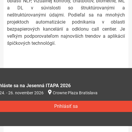
oblasti NLP, vizuálnej kontroly, chatbotov, biometrie, ML
a DL v súvislosti so štruktúrovanými a
neštruktúrovanými údajmi. Podieľal sa na mnohých
projektoch automatizácie podnikania v oblasti
bezpapierových kancelárií a odklonu call centier. Je
veľkým podporovateľom najnovších trendov a aplikácií
špičkových technológií.
ihláste sa na Jesenná ITAPA 2026
24. - 26. november 2026
Crowne Plaza Bratislava
Prihlásiť sa