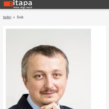
Spíkri
Švík