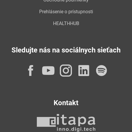
Prehlásenie o prístupnosti
HEALTHHUB
Sledujte nás na sociálnych sieťach
Facebook
YouTube
Instagram
LinkedI
Spot
Kontakt