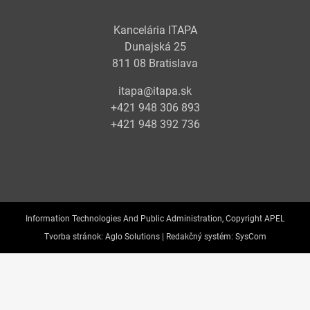
Kancelária ITAPA
Dunajská 25
811 08 Bratislava
itapa@itapa.sk
+421 948 306 893
+421 948 392 736
Information Technologies And Public Administration, Copyright APEL
Tvorba stránok:
Aglo Solutions |
Redakčný systém:
SysCom