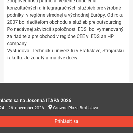
zodpovednosti patrilo aj vedenie oddelenia
konzultačných a integragračných službieb pre výrobné
podniky v regióne strednej a východnej Európy. Od roku
2007 bol riaditeľom obchodu a služieb pre outsourcing.
Po nedávnej akvizícii spoločnosti EDS bol vymenovaný
za riaditeľa pre obchod v regióne CEE v EDS an HP
company.
Vyštudoval Technickú univerzitu v Bratislave, Strojársku
fakultu. Je ženatý a má dve dcéry.
ihláste sa na Jesenná ITAPA 2026
24. - 26. november 2026
Crowne Plaza Bratislava
Prihlásiť sa