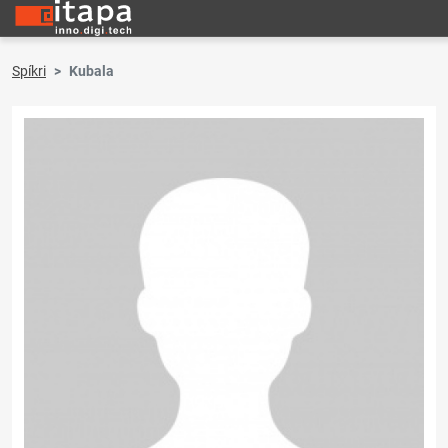
Spíkri
Kubala