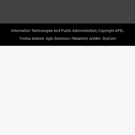
Information Technologies And Public Administration, Copyright APEL
Tvorba stránok:
Aglo Solutions |
Redakčný systém:
SysCom