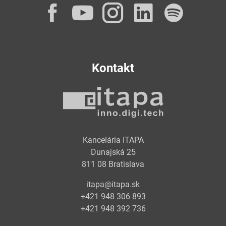
Facebook
YouTube
Instagram
LinkedI
Spot
Kontakt
Kancelária ITAPA
Dunajská 25
811 08 Bratislava
itapa@itapa.sk
+421 948 306 893
+421 948 392 736