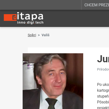
CHCEM PREZ
Spíkri
Vališ
Ju
Prírodo
Po ukon
kartog
stupeň
Pôsobi
projek