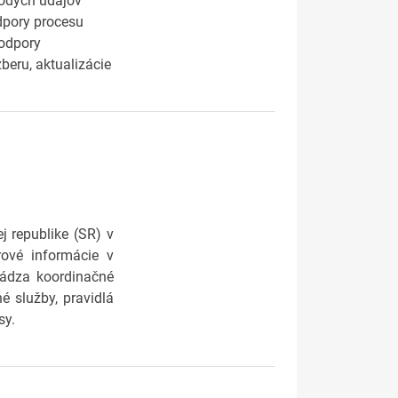
rodých údajov
odpory procesu
podpory
eru, aktualizácie
j republike (SR) v
rové informácie v
uvádza koordinačné
é služby, pravidlá
sy.