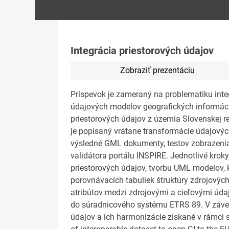
Integrácia priestorových údajov
Zobraziť prezentáciu
Príspevok je zameraný na problematiku inte
údajových modelov geografických informácií
priestorových údajov z územia Slovenskej r
je popísaný vrátane transformácie údajovýc
výsledné GML dokumenty, testov zobrazeni
validátora portálu INSPIRE. Jednotlivé kro
priestorových údajov, tvorbu UML modelov, 
porovnávacích tabuliek štruktúry zdrojovýc
atribútov medzi zdrojovými a cieľovými úd
do súradnicového systému ETRS 89. V záver
údajov a ich harmonizácie získané v rámci s