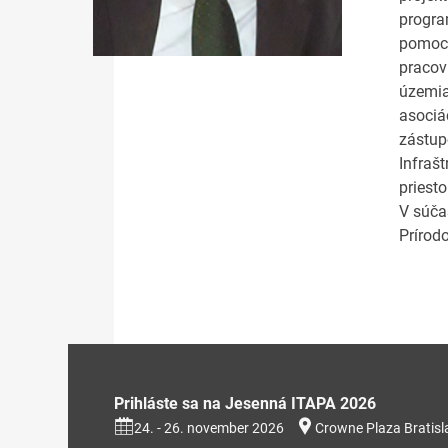
progra
pomoci
pracov
územia
asociá
zástup
Infraš
priesto
V súča
Prírod
Prihláste sa na Jesenná ITAPA 2026
24. - 26. november 2026
Crowne Plaza Bratisl