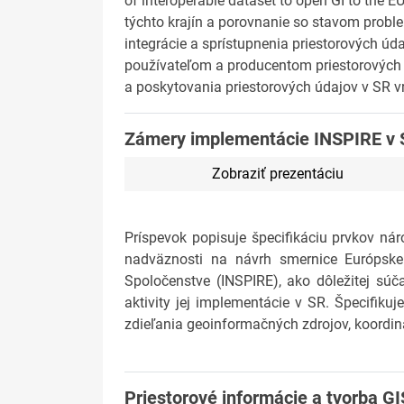
of interoperable dataset to open GI to the 
týchto krajín a porovnanie so stavom probl
integrácie a sprístupnenia priestorových ú
používateľom a producentom priestorových ú
a poskytovania priestorových údajov v SR vr
Zámery implementácie INSPIRE v 
Zobraziť prezentáciu
Príspevok popisuje špecifikáciu prvkov náro
nadväznosti na návrh smernice Európskeh
Spoločenstve (INSPIRE), ako dôležitej súča
aktivity jej implementácie v SR. Špecifiku
zdieľania geoinformačných zdrojov, koordin
Priestorové informácie a tvorba GI