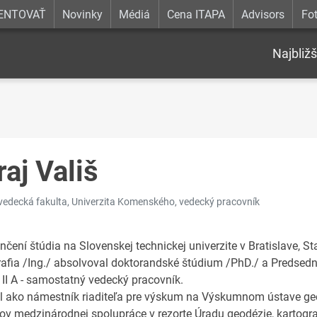
ENTOVAŤ
Novinky
Médiá
Cena ITAPA
Advisors
Fot
Najbližš
raj Vališ
vedecká fakulta, Univerzita Komenského, vedecký pracovník
čení štúdia na Slovenskej technickej univerzite v Bratislave, St
rafia /Ing./ absolvoval doktorandské štúdium /PhD./ a Predse
 II A - samostatný vedecký pracovník.
l ako námestník riaditeľa pre výskum na Výskumnom ústave geodé
tov medzinárodnej spolupráce v rezorte Úradu geodézie, kartograf