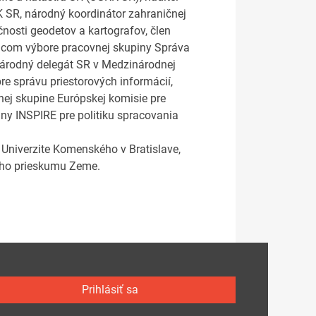
K SR, národný koordinátor zahraničnej
osti geodetov a kartografov, člen
iacom výbore pracovnej skupiny Správa
národný delegát SR v Medzinárodnej
re správu priestorových informácií,
vnej skupine Európskej komisie pre
iny INSPIRE pre politiku spracovania
Univerzite Komenského v Bratislave,
vého prieskumu Zeme.
Prihlásiť sa