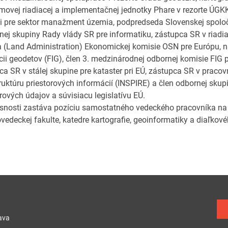
movej riadiacej a implementačnej jednotky Phare v rezorte ÚGK
 pre sektor manažment územia, podpredseda Slovenskej spoločn
nej skupiny Rady vlády SR pre informatiku, zástupca SR v riad
 (Land Administration) Ekonomickej komisie OSN pre Európu, 
cii geodetov (FIG), člen 3. medzinárodnej odbornej komisie FIG p
ca SR v stálej skupine pre kataster pri EÚ, zástupca SR v praco
truktúru priestorových informácií (INSPIRE) a člen odbornej skup
rových údajov a súvisiacu legislatívu EÚ.
snosti zastáva pozíciu samostatného vedeckého pracovníka na 
ovedeckej fakulte, katedre kartografie, geoinformatiky a diaľko
ava