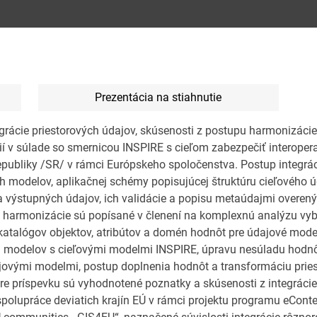
Prezentácia na stiahnutie
grácie priestorových údajov, skúsenosti z postupu harmonizáci
 v súlade so smernicou INSPIRE s cieľom zabezpečiť interopera
epubliky /SR/ v rámci Európskeho spoločenstva. Postup integrá
h modelov, aplikačnej schémy popisujúcej štruktúru cieľového 
a výstupných údajov, ich validácie a popisu metaúdajmi overe
ky harmonizácie sú popísané v členení na komplexnú analýzu vy
katalógov objektov, atribútov a domén hodnôt pre údajové model
h modelov s cieľovými modelmi INSPIRE, úpravu nesúladu hodnô
ajovými modelmi, postup doplnenia hodnôt a transformáciu prie
e príspevku sú vyhodnotené poznatky a skúsenosti z integrácie
polupráce deviatich krajín EÚ v rámci projektu programu eConte