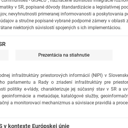
EU communities - GIS4EU“, naznačené súvislosti integrácie rôzno
ematiky v SR, popísané dôvody štandardizácie a legislatívnej p
dajov, nevyhnutnosti primeranej informovanosti a poskytovania 
dajov a stručne popísané vybrané podporné zámery v oblasti zb
átane niektorých súvislostí spojených s ich implementáciou.
SR
Prezentácia na stiahnutie
dnej infraštruktúry priestorových informácií (NIPI) v Slovenske
o parlamentu a Rady o zriadení infraštruktúry pre priesto
sti politiky e-vlády, charakterizuje jej súčasný stav v SR a 
je geoinformácie a metaúdaje, katalógové služby, geoinformačn
ačný a monitorovací mechanizmus a súvisiace pravidlá a proce
S v kontexte Európskej únie