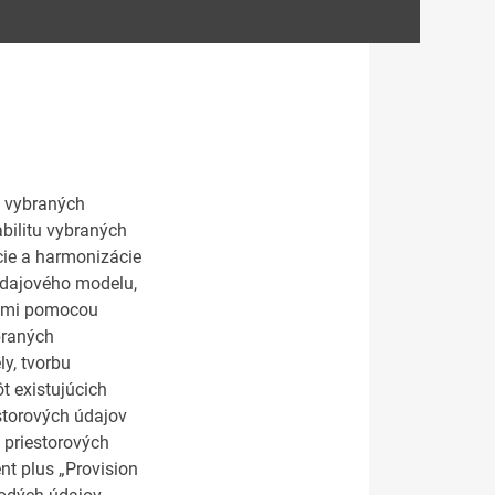
e vybraných
bilitu vybraných
cie a harmonizácie
údajového modelu,
nými pomocou
braných
y, tvorbu
t existujúcich
storových údajov
 priestorových
nt plus „Provision