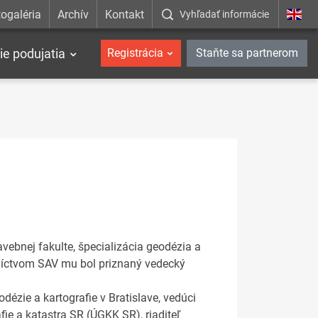
ogaléria
Archív
Kontakt
Vyhľadať informácie
ie podujatia
Registrácia
Staňte sa partnerom
avebnej fakulte, špecializácia geodézia a
dníctvom SAV mu bol priznaný vedecký
zie a kartografie v Bratislave, vedúci
ie a katastra SR (ÚGKK SR), riaditeľ