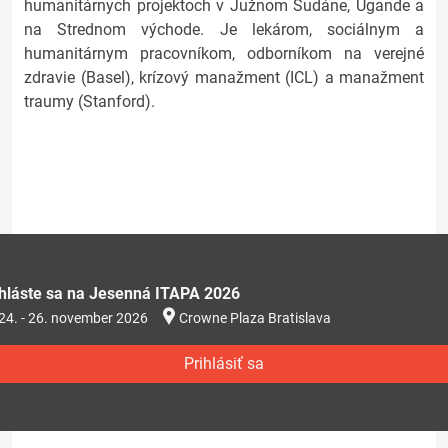
humanitárnych projektoch v Južnom Sudáne, Ugande a
na Strednom východe. Je lekárom, sociálnym a
humanitárnym pracovníkom, odborníkom na verejné
zdravie (Basel), krízový manažment (ICL) a manažment
traumy (Stanford).
ihláste sa na Jesenná ITAPA 2026
24. - 26. november 2026
Crowne Plaza Bratislava
Prihlásiť sa