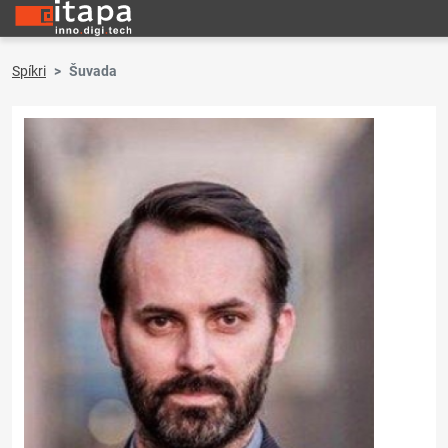
Spíkri
Šuvada