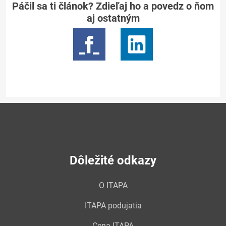
Páčil sa ti článok? Zdieľaj ho a povedz o ňom
aj ostatným
Dôležité odkazy
O ITAPA
ITAPA podujatia
Cena ITAPA