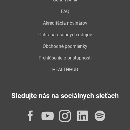
FAQ
Akreditácia novinárov
Ochrana osobných údajov
Obchodné podmienky
Prehlásenie o prístupnosti
HEALTHHUB
Sledujte nás na sociálnych sieťach
Facebook
YouTube
Instagram
LinkedI
Spot