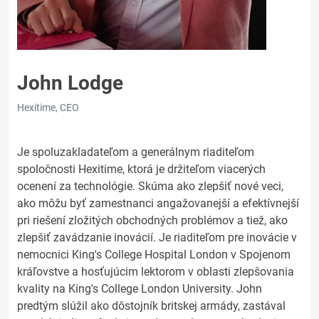
John Lodge
Hexitime, CEO
Je spoluzakladateľom a generálnym riaditeľom
spoločnosti Hexitime, ktorá je držiteľom viacerých
ocenení za technológie. Skúma ako zlepšiť nové veci,
ako môžu byť zamestnanci angažovanejší a efektívnejší
pri riešení zložitých obchodných problémov a tiež, ako
zlepšiť zavádzanie inovácií. Je riaditeľom pre inovácie v
nemocnici King's College Hospital London v Spojenom
kráľovstve a hosťujúcim lektorom v oblasti zlepšovania
kvality na King's College London University. John
predtým slúžil ako dôstojník britskej armády, zastával