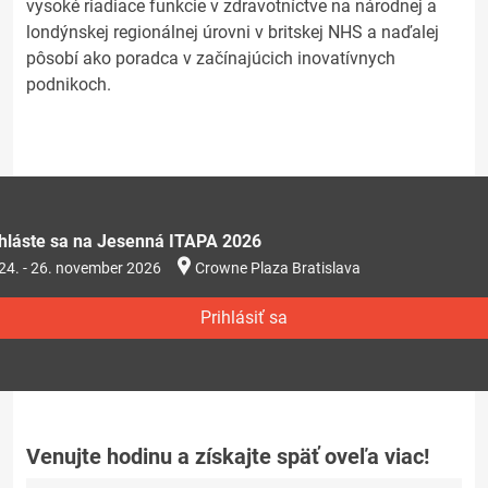
vysoké riadiace funkcie v zdravotníctve na národnej a
londýnskej regionálnej úrovni v britskej NHS a naďalej
pôsobí ako poradca v začínajúcich inovatívnych
podnikoch.
ihláste sa na Jesenná ITAPA 2026
24. - 26. november 2026
Crowne Plaza Bratislava
Prihlásiť sa
Venujte hodinu a získajte späť oveľa viac!