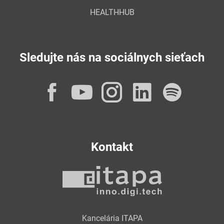
HEALTHHUB
Sledujte nás na sociálnych sieťach
Facebook
YouTube
Instagram
LinkedI
Spot
Kontakt
Kancelária ITAPA