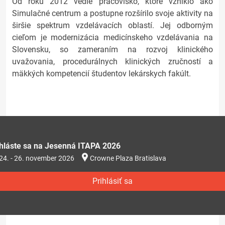
Od roku 2012 vedie pracovisko, ktoré vzniklo ako
Simulačné centrum a postupne rozšírilo svoje aktivity na
širšie spektrum vzdelávacích oblastí. Jej odborným
cieľom je modernizácia medicínskeho vzdelávania na
Slovensku, so zameraním na rozvoj klinického
uvažovania, procedurálnych klinických zručností a
mäkkých kompetencií študentov lekárskych fakúlt.
ihláste sa na Jesenná ITAPA 2026
24. - 26. november 2026
Crowne Plaza Bratislava
Prihlásiť sa