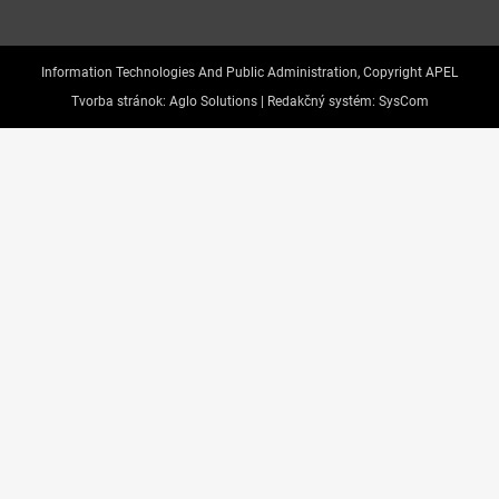
Information Technologies And Public Administration, Copyright APEL
Tvorba stránok:
Aglo Solutions |
Redakčný systém:
SysCom