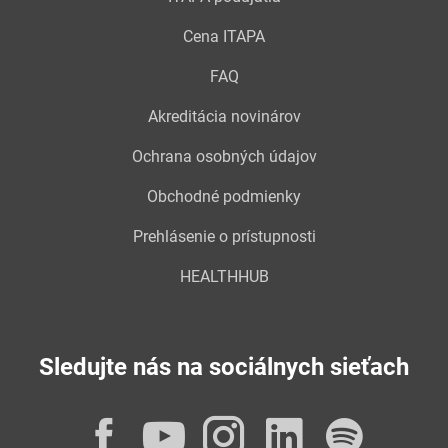
Cena ITAPA
FAQ
Akreditácia novinárov
Ochrana osobných údajov
Obchodné podmienky
Prehlásenie o prístupnosti
HEALTHHUB
Sledujte nás na sociálnych sieťach
Facebook
YouTube
Instagram
LinkedI
Spot