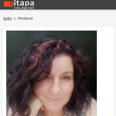
Spíkri
Plevková