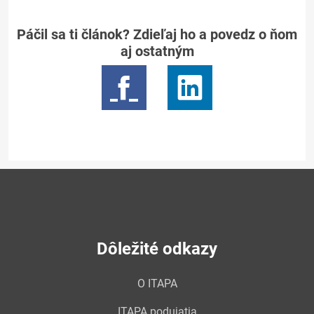
Páčil sa ti článok? Zdieľaj ho a povedz o ňom
aj ostatným
Dôležité odkazy
O ITAPA
ITAPA podujatia