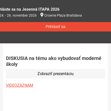
ihláste sa na Jesenná ITAPA 2026
24. - 26. november 2026
Crowne Plaza Bratislava
Prihlásiť sa
DISKUSIA na tému ako vybudovať moderné
školy
Zobraziť prezentáciu
VIDEOZÁZNAM