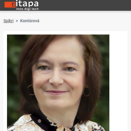
Spíkri
Kontúrová