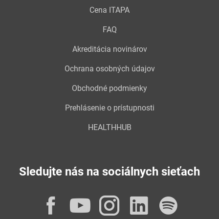
Cena ITAPA
FAQ
Akreditácia novinárov
Ochrana osobných údajov
Obchodné podmienky
Prehlásenie o prístupnosti
HEALTHHUB
Sledujte nás na sociálnych sieťach
Facebook
YouTube
Instagram
LinkedI
Spot