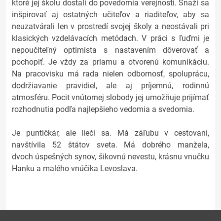
ktoré jej školu dostali do povedomia verejnosti. Snaží sa
inšpirovať aj ostatných učiteľov a riaditeľov, aby sa
neuzatvárali len v prostredí svojej školy a neostávali pri
klasických vzdelávacích metódach. V práci s ľuďmi je
nepoučiteľný optimista s nastavením dôverovať a
pochopiť. Je vždy za priamu a otvorenú komunikáciu.
Na pracovisku má rada nielen odbornosť, spoluprácu,
dodržiavanie pravidiel, ale aj príjemnú, rodinnú
atmosféru. Pocit vnútornej slobody jej umožňuje prijímať
rozhodnutia podľa najlepšieho vedomia a svedomia.
Je puntičkár, ale lieči sa. Má záľubu v cestovaní,
navštívila 52 štátov sveta. Má dobrého manžela,
dvoch úspešných synov, šikovnú nevestu, krásnu vnučku
Hanku a malého vnúčika Levoslava.