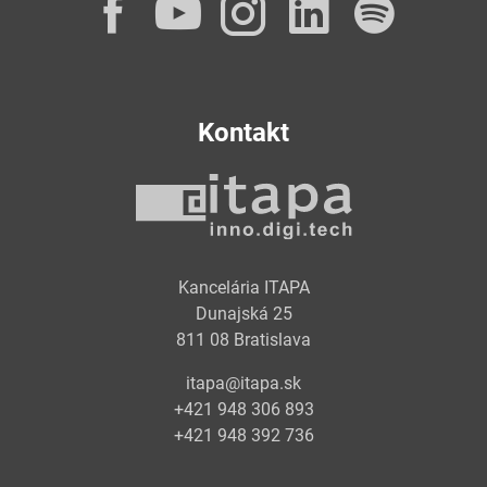
Facebook
YouTube
Instagram
LinkedI
Spot
Kontakt
Kancelária ITAPA
Dunajská 25
811 08 Bratislava
itapa@itapa.sk
+421 948 306 893
+421 948 392 736