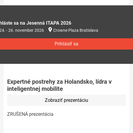
ihláste sa na Jesenná ITAPA 2026
24. - 26. november 2026
Crowne Plaza Bratislava
Prihlásiť sa
Expertné postrehy za Holandsko, lídra v
inteligentnej mobilite
Zobraziť prezentáciu
ZRUŠENÁ prezentácia