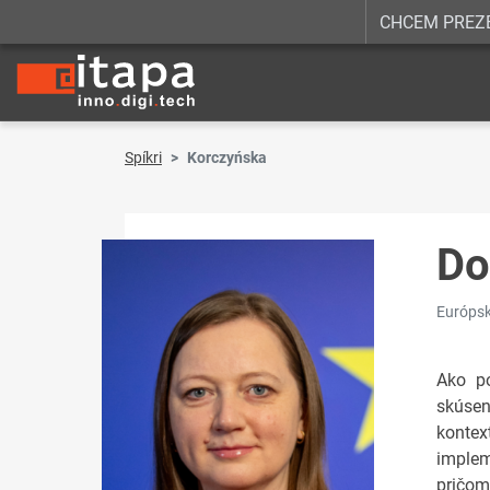
CHCEM PREZ
Spíkri
Korczyńska
Do
Európska
Ako po
skúsen
kontex
implem
pričom