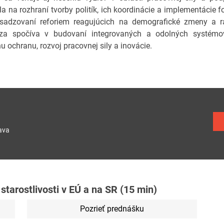
la na rozhraní tvorby politík, ich koordinácie a implementácie
esadzovaní reforiem reagujúcich na demografické zmeny a ras
íza spočíva v budovaní integrovaných a odolných systémov d
u ochranu, rozvoj pracovnej sily a inovácie.
ava
starostlivosti v EÚ a na SR (15 min)
Pozrieť prednášku