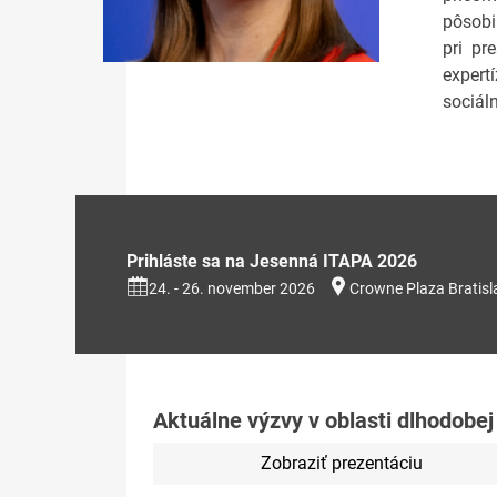
pôsobi
pri pr
expert
sociáln
Prihláste sa na Jesenná ITAPA 2026
24. - 26. november 2026
Crowne Plaza Bratisl
Aktuálne výzvy v oblasti dlhodobej 
Zobraziť prezentáciu