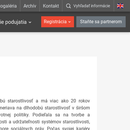
ogaléria
Archív
Kontakt
Vyhľadať informácie
ie podujatia
Registrácia
Staňte sa partnerom
obú starostlivosť a má viac ako 20 rokov
ameriava na dlhodobú starostlivosť v širšom
votnej politiky. Podieľala sa na tvorbe a
sti a udržateľnosti systémov starostlivosti,
pore sociálnych práv. Počas svojej kariéry