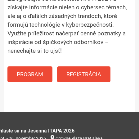
získajte informácie nielen o cybersec témach,
ale aj o ďalších zásadných trendoch, ktoré
formujú technológie v kyberbezpečnosti.
Využite príležitosť načerpať cenné poznatky a
inšpirácie od špičkových odborníkov –
nenechajte si to ujsť!
PROGRAM
REGISTRÁCIA
ihláste sa na Jesenná ITAPA 2026
24. - 26. november 2026
Crowne Plaza Bratislava