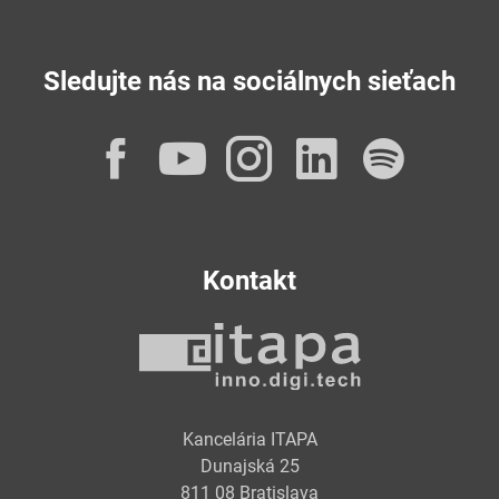
Sledujte nás na sociálnych sieťach
Facebook
YouTube
Instagram
LinkedI
Spot
Kontakt
Kancelária ITAPA
Dunajská 25
811 08 Bratislava