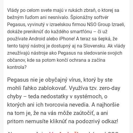
Vlády po celom svete majú v rukách zbraň, o ktorej sa
bežným ľuďom ani nesnívalo. Špionážny softvér
Pegasus, vyvinutý v izraelskou firmou NSO Group Izraeli,
dokáže preniknúť do každého smartfónu – či už
používate Android alebo iPhone! A teraz sa šepká, že
tento tajný nástroj je dostupný aj na Slovensku. Ak vlády
zneužívajú nástroje ako Pegasus na sledovanie svojich
občanov, kde sa potom končí ochrana a začína
kontrola?
Pegasus nie je obyčajný vírus, ktorý by ste
mohli ľahko zablokovať. Využíva tzv. zero-day
chyby – teda nedostatky v systémoch, o
ktorých ani ich tvorcovia nevedia. A najhoršie
na tom je, že na vás môže zaútočiť, a ani
pritom nemusíte kliknúť na podozrivý odkaz!