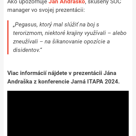
Ako upozorňuje
Ján Andraško
, skúsený SOC
manager vo svojej prezentácii:
„Pegasus, ktorý mal slúžiť na boj s
terorizmom, niektoré krajiny využívali – alebo
zneužívali – na šikanovanie opozície a
disidentov.“
Viac informácií nájdete v prezentácii Jána
Andraška z konferencie Jarná ITAPA 2024.