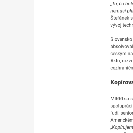
„To, čo bol
nemusí pla
Štefánek s
vývoj techno
Slovensko 
absolvoval
českým náp
Aktu, rozv
cezhraničn
Kopírova
MIRRI sa s
spolupráci
ľudí, seni
Americkém
„Kopírujem