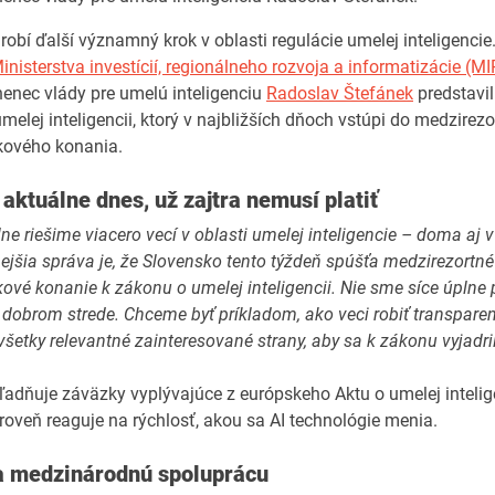
robí ďalší významný krok v oblasti regulácie umelej inteligencie
inisterstva investícií, regionálneho rozvoja a informatizácie (M
nec vlády pre umelú inteligenciu
Radoslav Štefánek
predstavil
melej inteligencii, ktorý v najbližších dňoch vstúpi do medzirez
kového konania.
e aktuálne dnes, už zajtra nemusí platiť
e riešime viacero vecí v oblasti umelej inteligencie – doma aj v
ejšia správa je, že Slovensko tento týždeň spúšťa medzirezortné
ové konanie k zákonu o umelej inteligencii. Nie sme síce úplne p
dobrom strede. Chceme byť príkladom, ako veci robiť transpare
šetky relevantné zainteresované strany, aby sa k zákonu vyjadril
adňuje záväzky vyplývajúce z európskeho Aktu o umelej intelige
ároveň reaguje na rýchlosť, akou sa AI technológie menia.
a medzinárodnú spoluprácu