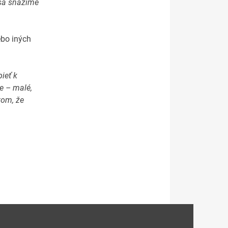
 sa snažíme
ebo iných
ieť k
e – malé,
tom, že