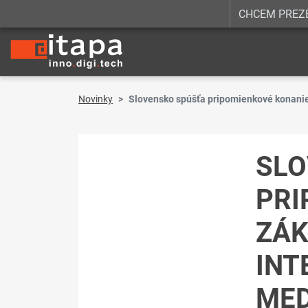
CHCEM PREZ
Novinky
Slovensko spúšťa pripomienkové konanie 
SLO
PRI
ZÁK
INT
MED