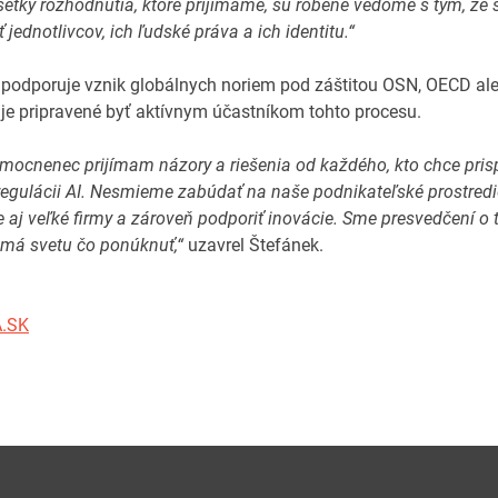
šetky rozhodnutia, ktoré prijímame, sú robené vedome s tým, že
jednotlivcov, ich ľudské práva a ich identitu.“
podporuje vznik globálnych noriem pod záštitou OSN, OECD al
 a je pripravené byť aktívnym účastníkom tohto procesu.
mocnenec prijímam názory a riešenia od každého, kto chce prisp
 regulácii AI. Nesmieme zabúdať na naše podnikateľské prostredi
le aj veľké firmy a zároveň podporiť inovácie. Sme presvedčení o 
má svetu čo ponúknuť,“
uzavrel Štefánek.
A.SK