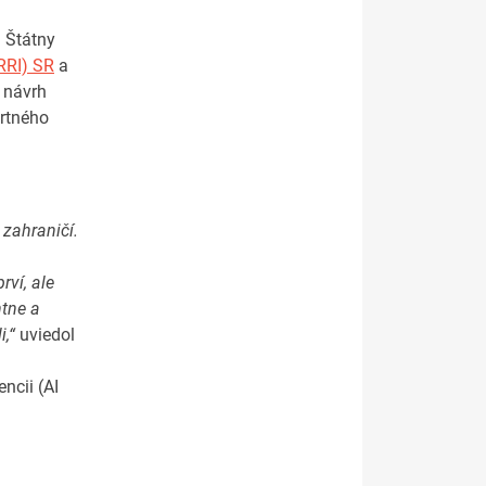
. Štátny
IRRI) SR
a
 návrh
ortného
 zahraničí.
rví, ale
ntne a
i,“
uviedol
ncii (AI