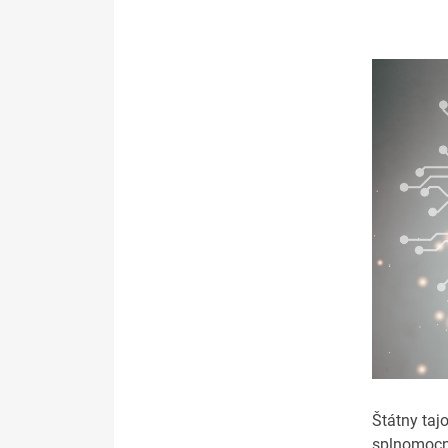
Štátny taj
splnomocne