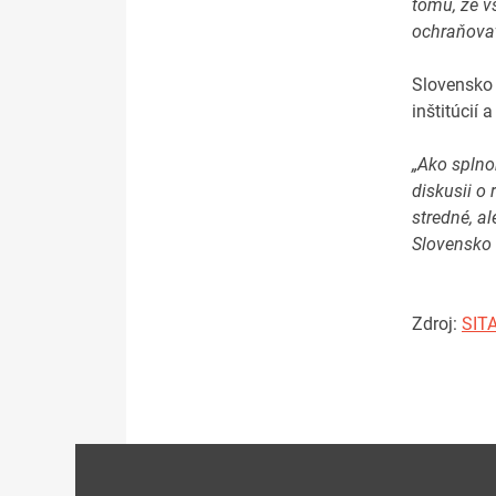
tomu, že v
ochraňovať 
Slovensko 
inštitúcií
„Ako splno
diskusii o
stredné, a
Slovensko 
Zdroj:
SIT