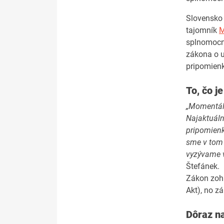
Slovensko 
tajomník
M
splnomocne
zákona o u
pripomien
To, čo j
„Momentáln
Najaktuáln
pripomienk
sme v tom 
vyzývame v
Štefánek.
Zákon zohľ
Akt), no z
Dôraz n