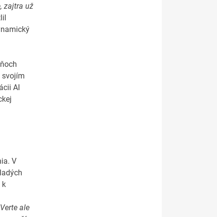
, zajtra už
il
dynamický
dňoch
o svojím
cii AI
ckej
ia. V
mladých
 k
Verte ale