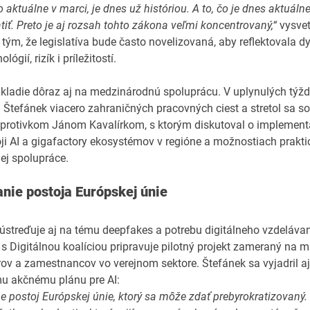
o aktuálne v marci, je dnes už históriou. A to, čo je dnes aktuálne
tiť. Preto je aj rozsah tohto zákona veľmi koncentrovaný,“
vysvetl
 tým, že legislatíva bude často novelizovaná, aby reflektovala 
lógií, rizík i príležitostí.
kladie dôraz aj na medzinárodnú spoluprácu. V uplynulých týž
 Štefánek viacero zahraničných pracovných ciest a stretol sa s
rotivkom Jánom Kavalírkom, s ktorým diskutoval o implementá
oji AI a gigafactory ekosystémov v regióne a možnostiach prakti
ej spolupráce.
nie postoja Európskej únie
ústreďuje aj na tému deepfakes a potrebu digitálneho vzdelávan
 s Digitálnou koalíciou pripravuje pilotný projekt zameraný na 
orov a zamestnancov vo verejnom sektore. Štefánek sa vyjadril aj
u akčnému plánu pre AI:
e postoj Európskej únie, ktorý sa môže zdať prebyrokratizovaný. 