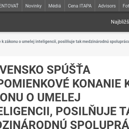
ENTOVAŤ
Novinky
Médiá
Cena ITAPA
Advisors
Fot
Najbližš
k zákonu o umelej inteligencii, posilňuje tak medzinárodnú spoluprác
VENSKO SPÚŠŤA
POMIENKOVÉ KONANIE 
ONU O UMELEJ
ELIGENCII, POSILŇUJE T
ZINÁRODNÚ SPOLUPR