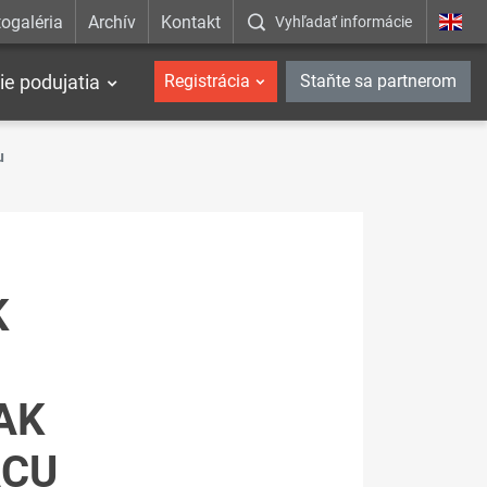
ogaléria
Archív
Kontakt
Vyhľadať informácie
ie podujatia
Registrácia
Staňte sa partnerom
u
K
AK
ÁCU