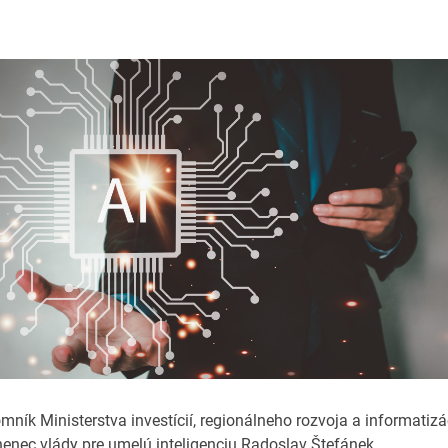
omník Ministerstva investícií, regionálneho rozvoja a informatizá
nec vlády pre umelú inteligenciu Radoslav Štefánek.