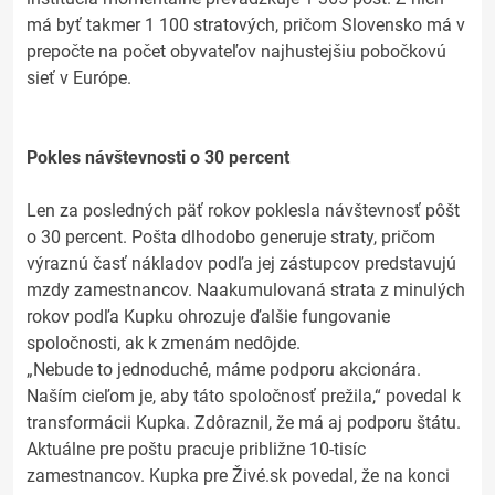
má byť takmer 1 100 stratových, pričom Slovensko má v
prepočte na počet obyvateľov najhustejšiu pobočkovú
sieť v Európe.
Pokles návštevnosti o 30 percent
Len za posledných päť rokov poklesla návštevnosť pôšt
o 30 percent. Pošta dlhodobo generuje straty, pričom
výraznú časť nákladov podľa jej zástupcov predstavujú
mzdy zamestnancov. Naakumulovaná strata z minulých
rokov podľa Kupku ohrozuje ďalšie fungovanie
spoločnosti, ak k zmenám nedôjde.
„Nebude to jednoduché, máme podporu akcionára.
Naším cieľom je, aby táto spoločnosť prežila,“ povedal k
transformácii Kupka. Zdôraznil, že má aj podporu štátu.
Aktuálne pre poštu pracuje približne 10-tisíc
zamestnancov. Kupka pre Živé.sk povedal, že na konci