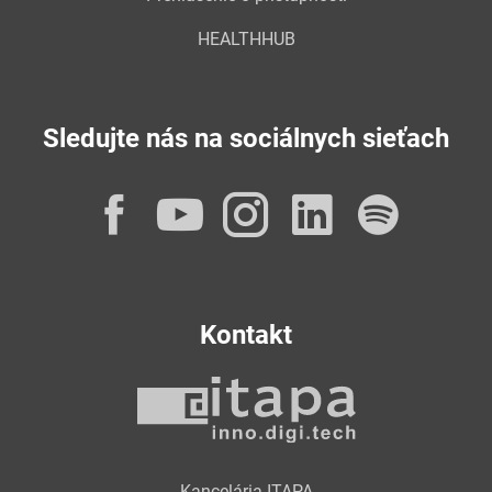
HEALTHHUB
Sledujte nás na sociálnych sieťach
Facebook
YouTube
Instagram
LinkedI
Spot
Kontakt
Kancelária ITAPA