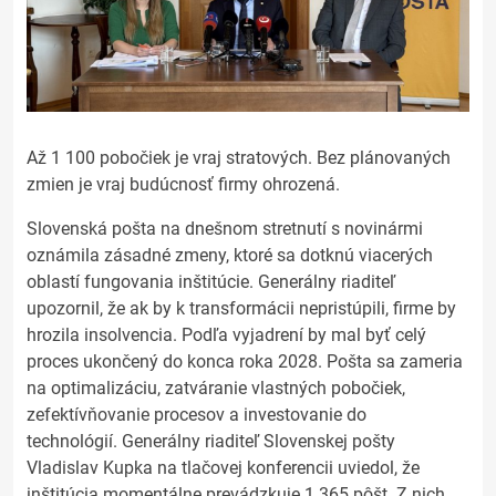
Až 1 100 pobočiek je vraj stratových. Bez plánovaných
zmien je vraj budúcnosť firmy ohrozená.
Slovenská pošta na dnešnom stretnutí s novinármi
oznámila zásadné zmeny, ktoré sa dotknú viacerých
oblastí fungovania inštitúcie. Generálny riaditeľ
upozornil, že ak by k transformácii nepristúpili, firme by
hrozila insolvencia. Podľa vyjadrení by mal byť celý
proces ukončený do konca roka 2028. Pošta sa zameria
na optimalizáciu, zatváranie vlastných pobočiek,
zefektívňovanie procesov a investovanie do
technológií. Generálny riaditeľ Slovenskej pošty
Vladislav Kupka na tlačovej konferencii uviedol, že
inštitúcia momentálne prevádzkuje 1 365 pôšt. Z nich