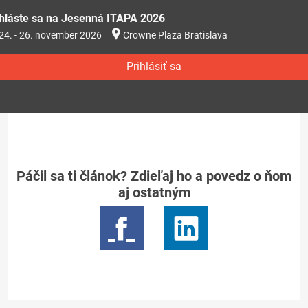
ihláste sa na Jesenná ITAPA 2026
24. - 26. november 2026
Crowne Plaza Bratislava
Prihlásiť sa
Páčil sa ti článok? Zdieľaj ho a povedz o ňom
aj ostatným