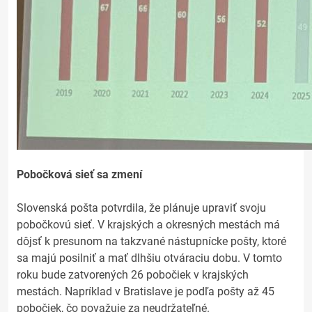
Pobočková sieť sa zmení
Slovenská pošta potvrdila, že plánuje upraviť svoju
pobočkovú sieť. V krajských a okresných mestách má
dôjsť k presunom na takzvané nástupnícke pošty, ktoré
sa majú posilniť a mať dlhšiu otváraciu dobu. V tomto
roku bude zatvorených 26 pobočiek v krajských
mestách. Napríklad v Bratislave je podľa pošty až 45
pobočiek, čo považuje za neudržateľné.