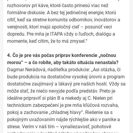
rozhovorov pri káve, ktoré často prinesú viac než
formálne diskusie. A bez tej jedinečnej energie, ktorú
cítiť, keď sa stretne komunita odborníkov, inovátorov a
verejnosti, ktorí majú spoločný cieľ – posunúť veci
dopredu. Pre mňa je ITAPA vždy o ľuďoch, dialógu a
momente, keď cítim, že to má zmysel.“
4. Čo je pre vás počas príprav konferencie „nočnou
morou“ – a čo robíte, aby takáto situácia nenastala?
Dagmar Nerádová, riaditeľka produkcie: „Asi otázka, či
bude produkcia na dostatočne vysokej úrovni a program
dostatočne zaujímavý a lákavý pre našich hostí. Vždy sa
môže stať, že niečo nevyjde podľa predstáv. Preto je
ideálne pripraviť si plán B a niekedy aj C. Nielen pri
technickom zabezpečení je pre mňa kľúčová rozvaha,
pokoj a zachovanie „chladnej hlavy“. Riešenie sa s
pokojným uvažovaním nájde rýchlejšie ako v panike a
strese. Verím v náš tím – vynaliezavosť, pohotové