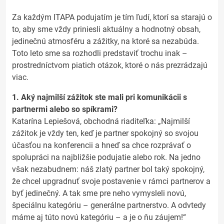
Za každým ITAPA podujatím je tím ľudí, ktorí sa starajú o
to, aby sme vždy priniesli aktuálny a hodnotný obsah,
jedinečnú atmosféru a zážitky, na ktoré sa nezabúda.
Toto leto sme sa rozhodli predstaviť trochu inak –
prostredníctvom piatich otázok, ktoré o nás prezrádzajú
viac.
1. Aký najmilší zážitok ste mali pri komunikácii s
partnermi alebo so spíkrami?
Katarína Lepiešová, obchodná riaditeľka: „Najmilší
zážitok je vždy ten, keď je partner spokojný so svojou
účasťou na konferencii a hneď sa chce rozprávať o
spolupráci na najbližšie podujatie alebo rok. Na jedno
však nezabudnem: náš zlatý partner bol taký spokojný,
že chcel upgradnuť svoje postavenie v rámci partnerov a
byť jedinečný. A tak sme pre neho vymysleli novú,
špeciálnu kategóriu – generálne partnerstvo. A odvtedy
máme aj túto novú kategóriu – a je o ňu záujem!“