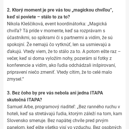
2. Ktorý moment je pre vás tou „magickou chvíľou“,
keď si poviete – stálo to za to?
Nikola Kleščiková, event koordinátorka: „Magická
chvíľa? Tá príde v momente, keď sa rozprávam s
účastníkmi, so spíkrami či s partnermi a vidím, že sú
spokojní. Že nemajú čo vytknúť, len sa usmievajú a
ďakujú. Vtedy viem, že to stálo za to. A potom ešte raz –
večer, keď si doma vyložím nohy, pozerám si fotky z
konferencie a vidím, ako ľudia odchádzali inšpirovaní,
pripravení niečo zmeniť. Vtedy cítim, že to celé malo
zmysel.“
3. Bez čoho by pre vás nebola ani jedna ITAPA
skutočná ITAPA?
Samuel Arbe, programový riaditeľ: „Bez ranného ruchu v
hoteli, keď sa stretávajú ľudia, ktorým záleží na tom, kam
Slovensko smeruje. Bez napätej chvíle pred prvým
panelom, keď ešte všetko visí vo vzduchu. Bez osobných