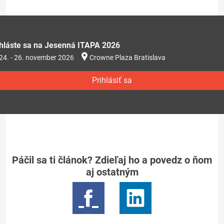
ihláste sa na Jesenná ITAPA 2026
24. - 26. november 2026
Crowne Plaza Bratislava
Prihlásiť sa
Páčil sa ti článok? Zdieľaj ho a povedz o ňom
aj ostatným