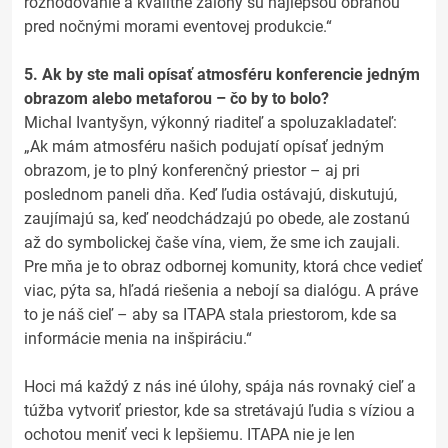
rozhodovanie a kvalitné zálohy sú najlepšou obranou
pred nočnými morami eventovej produkcie.“
5. Ak by ste mali opísať atmosféru konferencie jedným
obrazom alebo metaforou – čo by to bolo?
Michal Ivantyšyn, výkonný riaditeľ a spoluzakladateľ:
„Ak mám atmosféru našich podujatí opísať jedným
obrazom, je to plný konferenčný priestor – aj pri
poslednom paneli dňa. Keď ľudia ostávajú, diskutujú,
zaujímajú sa, keď neodchádzajú po obede, ale zostanú
až do symbolickej čaše vína, viem, že sme ich zaujali.
Pre mňa je to obraz odbornej komunity, ktorá chce vedieť
viac, pýta sa, hľadá riešenia a nebojí sa dialógu. A práve
to je náš cieľ – aby sa ITAPA stala priestorom, kde sa
informácie menia na inšpiráciu.“
Hoci má každý z nás iné úlohy, spája nás rovnaký cieľ a
túžba vytvoriť priestor, kde sa stretávajú ľudia s víziou a
ochotou meniť veci k lepšiemu. ITAPA nie je len