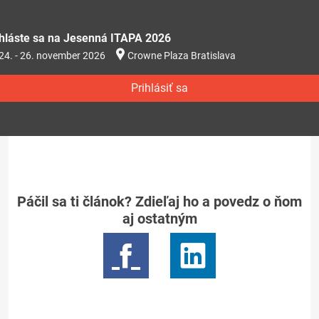
ihláste sa na Jesenná ITAPA 2026
24. - 26. november 2026
Crowne Plaza Bratislava
Prihlásiť sa
Páčil sa ti článok? Zdieľaj ho a povedz o ňom
aj ostatným