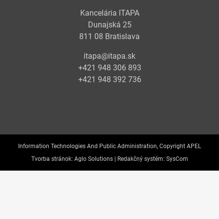
Kancelária ITAPA
Dunajská 25
811 08 Bratislava
itapa@itapa.sk
+421 948 306 893
+421 948 392 736
Information Technologies And Public Administration, Copyright APEL
Tvorba stránok:
Aglo Solutions |
Redakčný systém:
SysCom