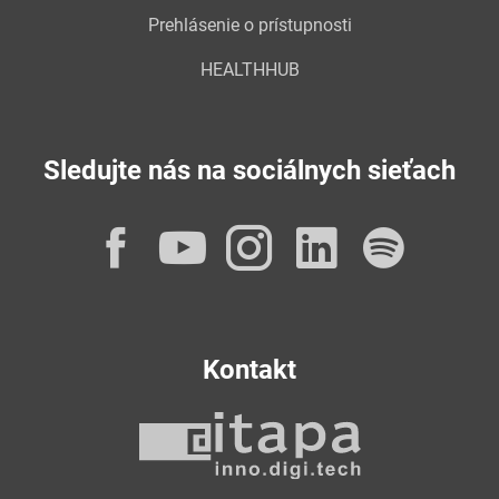
Prehlásenie o prístupnosti
HEALTHHUB
Sledujte nás na sociálnych sieťach
Facebook
YouTube
Instagram
LinkedI
Spot
Kontakt