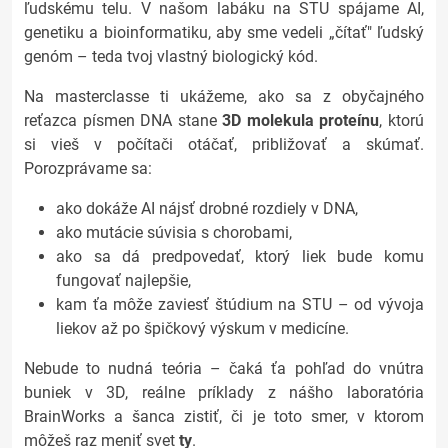
ľudskému telu. V našom labáku na STU spájame AI,
genetiku a bioinformatiku, aby sme vedeli „čítať" ľudský
genóm – teda tvoj vlastný biologický kód.
Na masterclasse ti ukážeme, ako sa z obyčajného
reťazca písmen DNA stane
3D molekula proteínu
, ktorú
si vieš v počítači otáčať, približovať a skúmať.
Porozprávame sa:
ako dokáže AI nájsť drobné rozdiely v DNA,
ako mutácie súvisia s chorobami,
ako sa dá predpovedať, ktorý liek bude komu
fungovať najlepšie,
kam ťa môže zaviesť štúdium na STU – od vývoja
liekov až po špičkový výskum v medicíne.
Nebude to nudná teória – čaká ťa pohľad do vnútra
buniek v 3D, reálne príklady z nášho laboratória
BrainWorks a šanca zistiť, či je toto smer, v ktorom
môžeš raz meniť svet
ty
.