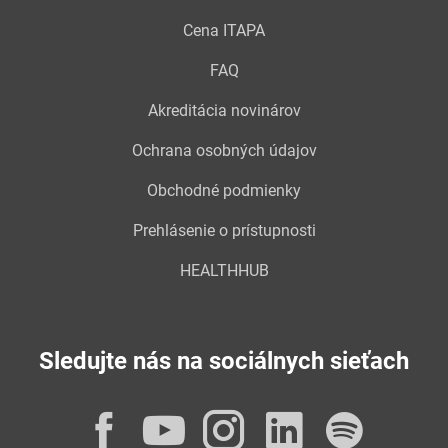
Cena ITAPA
FAQ
Akreditácia novinárov
Ochrana osobných údajov
Obchodné podmienky
Prehlásenie o prístupnosti
HEALTHHUB
Sledujte nás na sociálnych sieťach
Facebook
YouTube
Instagram
LinkedI
Spot