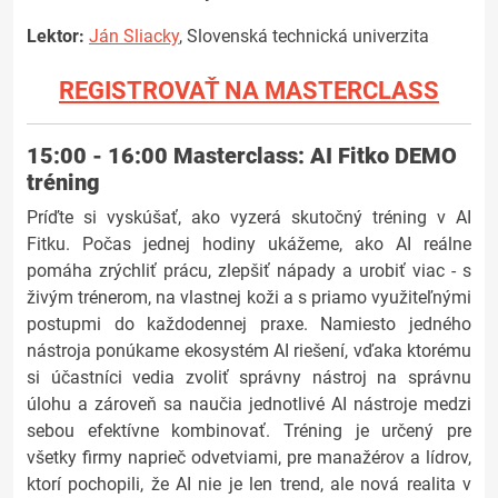
Lektor:
Ján Sliacky
, Slovenská technická univerzita
REGISTROVAŤ NA MASTERCLASS
15:00 - 16:00
Masterclass: AI Fitko DEMO
tréning
Príďte si vyskúšať, ako vyzerá skutočný tréning v AI
Fitku. Počas jednej hodiny ukážeme, ako AI reálne
pomáha zrýchliť prácu, zlepšiť nápady a urobiť viac - s
živým trénerom, na vlastnej koži a s priamo využiteľnými
postupmi do každodennej praxe. Namiesto jedného
nástroja ponúkame ekosystém AI riešení, vďaka ktorému
si účastníci vedia zvoliť správny nástroj na správnu
úlohu a zároveň sa naučia jednotlivé AI nástroje medzi
sebou efektívne kombinovať. Tréning je určený pre
všetky firmy naprieč odvetviami, pre manažérov a lídrov,
ktorí pochopili, že AI nie je len trend, ale nová realita v