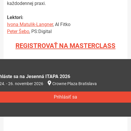
každodennej praxi.
Lektori:
Ivona Matulik-Langner
, AI Fitko
Peter Šebo
, PS:Digital
REGISTROVAŤ NA MASTERCLASS
ihláste sa na Jesenná ITAPA 2026
24. - 26. november 2026
Crowne Plaza Bratislava
Prihlásiť sa