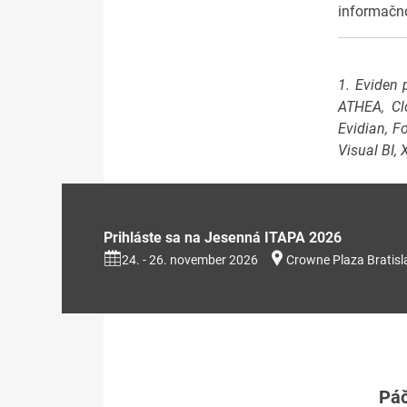
informačno
1. Eviden 
ATHEA, Clo
Evidian, F
Visual BI,
Prihláste sa na Jesenná ITAPA 2026
24. - 26. november 2026
Crowne Plaza Bratisl
Páč