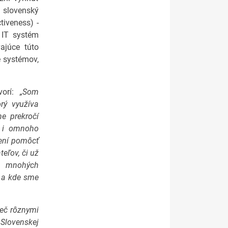
 slovenský
tiveness) -
a IT systém
ajúce túto
e systémov,
vorí:
„Som
rý využíva
e prekročí
e i omnoho
vení pomôcť
eľov, či už
z mnohých
e a kde sme
ieč rôznymi
Slovenskej