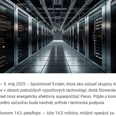
 – 9. máj 2025 – Spoločnosť Eviden, ktorá ako súčasť skupiny At
ov v oblasti pokročilých výpočtových technológií, dodá Slovensk
ied nový energeticky efektívny superpočítač Perun. Pôjde o ko
ktorého súčasťou bude hardvér, softvér i technická podpora.
konom 14,5 petaflops – čiže 14,5 milióna miliárd operácií z