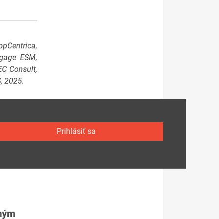
ppCentrica,
Engage ESM,
EC Consult,
, 2025.
Prihlásiť sa
tným