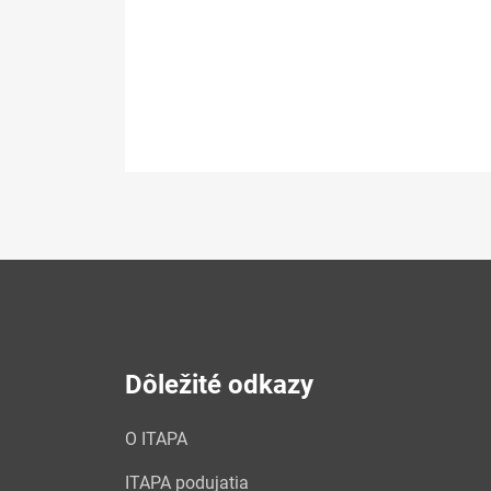
Dôležité odkazy
O ITAPA
ITAPA podujatia