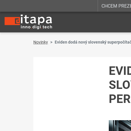
CHCEM PREZ
Novinky
Eviden dodá nový slovenský superpočíta
EVI
SLO
PE