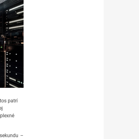
os patrí
ej
mplexné
a sekundu –