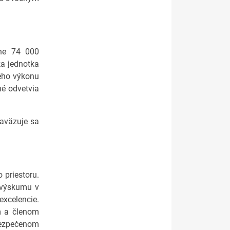
žne 74 000
ka jednotka
vého výkonu
né odvetvia
zaväzuje sa
priestoru.
a výskumu v
excelencie.
m a členom
bezpečenom