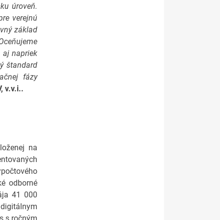
ku úroveň.
pre verejnú
evný základ
Oceňujeme
 aj napriek
ý štandard
ačnej fázy
v.v.i..
aloženej na
entovaných
výpočtového
oké odborné
pája 41 000
digitálnym
os s ročným