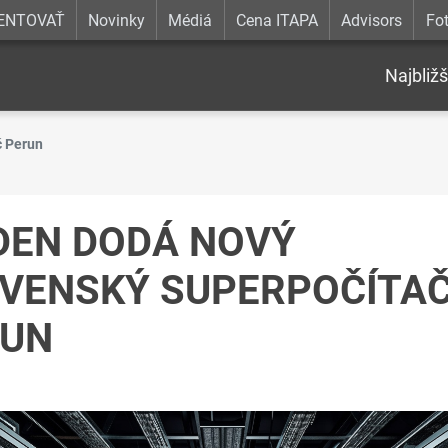
ENTOVAŤ
Novinky
Médiá
Cena ITAPA
Advisors
Fot
Najbližš
č Perun
DEN DODÁ NOVÝ
VENSKÝ SUPERPOČÍTA
RUN