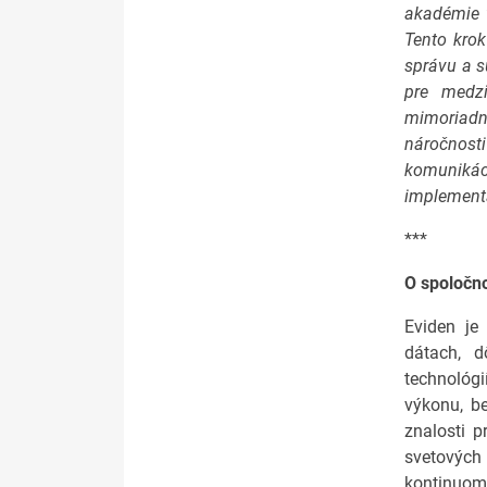
akadémie 
Tento krok
správu a s
pre medz
mimoriadne
náročnost
komunikác
implement
***
O spoločno
Eviden je 
dátach, d
technológi
výkonu, be
znalosti p
svetových
kontinuom,