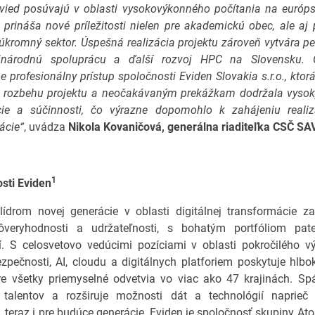
vied posúvajú v oblasti vysokovýkonného počítania na európs
 prináša nové príležitosti nielen pre akademickú obec, ale aj 
úkromný sektor. Úspešná realizácia projektu zároveň vytvára p
inárodnú spoluprácu a ďalší rozvoj HPC na Slovensku. 
 profesionálny prístup spoločnosti Eviden Slovakia s.r.o., ktorá
i rozbehu projektu a neočakávaným prekážkam dodržala vysok
ie a súčinnosti, čo výrazne dopomohlo k zahájeniu realiz
ácie“
, uvádza
Nikola Kovaničová, generálna riaditeľka CSČ SAV, 
1
sti Eviden
lídrom novej generácie v oblasti digitálnej transformácie z
ôveryhodnosti a udržateľnosti, s bohatým portfóliom pat
í. S celosvetovo vedúcimi pozíciami v oblasti pokročilého 
zpečnosti, AI, cloudu a digitálnych platforiem poskytuje hlb
re všetky priemyselné odvetvia vo viac ako 47 krajinách. S
 talentov a rozširuje možnosti dát a technológií naprieč 
 teraz i pre budúce generácie. Eviden je spoločnosť skupiny At