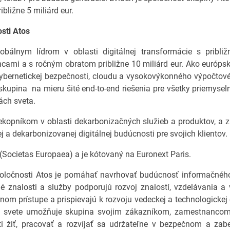
bližne 5 miliárd eur.
sti Atos
lobálnym lídrom v oblasti digitálnej transformácie s pribli
ami a s ročným obratom približne 10 miliárd eur. Ako európs
kybernetickej bezpečnosti, cloudu a vysokovýkonného výpočto
skupina na mieru šité end-to-end riešenia pre všetky priemysel
ách sveta.
iekopníkom v oblasti dekarbonizačných služieb a produktov, a 
j a dekarbonizovanej digitálnej budúcnosti pre svojich klientov.
 (Societas Europaea) a je kótovaný na Euronext Paris.
oločnosti Atos je pomáhať navrhovať budúcnosť informačného 
é znalosti a služby podporujú rozvoj znalostí, vzdelávania 
rnom prístupe a prispievajú k rozvoju vedeckej a technologickej 
svete umožňuje skupina svojim zákazníkom, zamestnanco
ti žiť, pracovať a rozvíjať sa udržateľne v bezpečnom a za