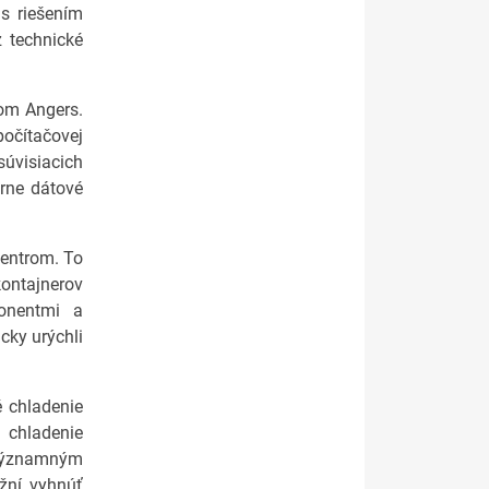
s riešením
 technické
kom Angers.
počítačovej
úvisiacich
árne dátové
entrom. To
ontajnerov
onentmi a
cky urýchli
é chladenie
a chladenie
k významným
žní vyhnúť