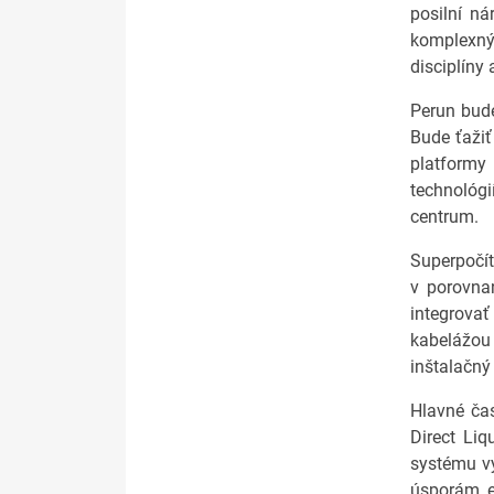
posilní n
komplexný
disciplíny
Perun bude
Bude ťažiť
platformy
technológi
centrum.
Superpočí
v porovna
integrov
kabelážou 
inštalačný
Hlavné čas
Direct Liq
systému vy
úsporám e