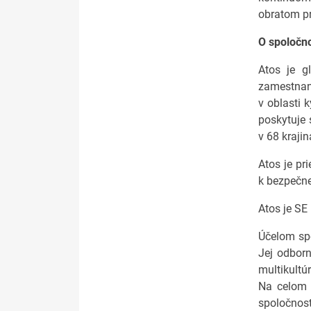
obratom pri
O spoločno
Atos je g
zamestnanc
v oblasti 
poskytuje 
v 68 krajin
Atos je pr
k bezpečne
Atos je SE
Účelom sp
Jej odborn
multikultú
Na celom 
spoločnos