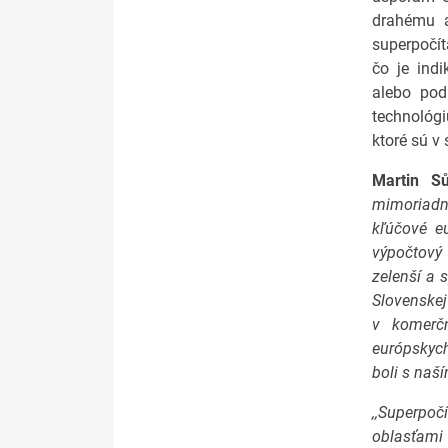
drahému a
superpočít
čo je indi
alebo pod
technológi
ktoré sú v 
Martin Sů
mimoriadn
kľúčové e
výpočtový
zelenší a 
Slovenskej
v komerč
európskych
boli s naš
,,Superpoč
oblasťami