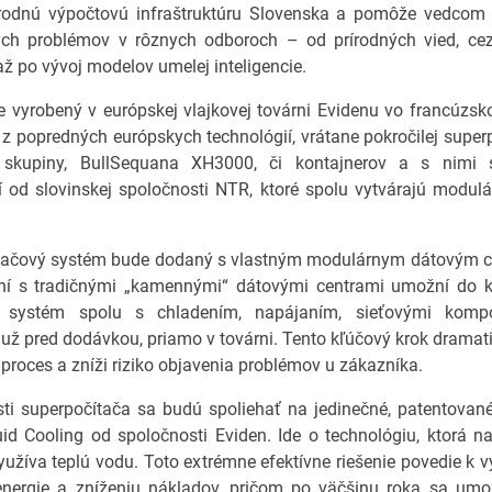
árodnú výpočtovú infraštruktúru Slovenska a pomôže vedcom 
ch problémov v rôznych odboroch – od prírodných vied, cez
 až po vývoj modelov umelej inteligencie.
 vyrobený v európskej vlajkovej továrni Evidenu vo francúzs
 z popredných európskych technológií, vrátane pokročilej super
 skupiny, BullSequana XH3000, či kontajnerov a s nimi s
í od slovinskej spoločnosti NTR, ktoré spolu vytvárajú modul
tačový systém bude dodaný s vlastným modulárnym dátovým c
ní s tradičnými „kamennými“ dátovými centrami umožní do k
ať systém spolu s chladením, napájaním, sieťovými komp
už pred dodávkou, priamo v továrni. Tento kľúčový krok dramati
 proces a zníži riziko objavenia problémov u zákazníka.
ti superpočítača sa budú spoliehať na jedinečné, patentovan
uid Cooling od spoločnosti Eviden. Ide o technológiu, ktorá n
užíva teplú vodu. Toto extrémne efektívne riešenie povedie 
nergie a zníženiu nákladov, pričom po väčšinu roka sa umo