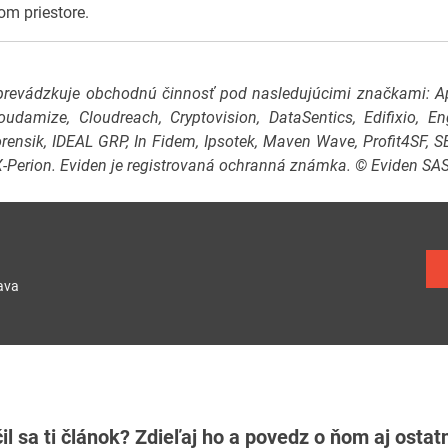
m priestore.
prevádzkuje obchodnú činnosť pod nasledujúcimi značkami: A
udamize, Cloudreach, Cryptovision, DataSentics, Edifixio, 
orensik, IDEAL GRP, In Fidem, Ipsotek, Maven Wave, Profit4SF, S
 X-Perion. Eviden je registrovaná ochranná známka. © Eviden SAS
ava
il sa ti článok? Zdieľaj ho a povedz o ňom aj osta