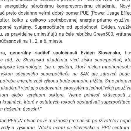
 energeticky náročnému kompresorovému chladeniu. Nový
ač preto dosiahne veľmi dobrý pomer PUE (Power Usage Effec
kátor, koľko z celkovo spotrebovanej energie priamo využív
porné systémy. Superpočítače od spoločnosti Eviden, využív
u, sa pravidelne umiestňujú na čele rebríčku Green500, vrátan
súčasnosti na 1., 2. a 6. mieste.
ra, generálny riaditeľ spoločnosti Eviden Slovensko
, ho
e rád, že Slovenská akadémia vied získa superpočítač, kto
urópske technológie. Ide o systém, ktorý nielen mnohonásobn
 výkon súčasného superpočítača na SAV, ale zároveň bud
spotreba energie voči výkonu bude omnoho nižšia. Sme pripra
 akadémii vied aj s budovaním ekosystému jednotlivých používat
nom alebo verejnom sektore. Vieme priniesť skúsenosti 
 krajinách, ktoré v ostatných rokoch obstarávali superpočítač
ím riešením úspešní.“
ítač PERUN otvorí nové možnosti pre našich používateľov napr
 vedy a výskumu. Vďaka nemu sa Slovensko a HPC centrum 