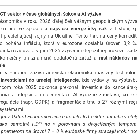
CT sektor v čase globálnych šokov a AI výziev
ekonomika v roku 2026 ďalej čelí vážnym geopolitickým výzva
m prielive spôsobila
najväčší energetický šok
v histórii, 
 prebiehajúcej vojny na Ukrajine. Tento tlak na ceny komodí
vo poháňa infláciu, ktorá v eurozóne dosiahla úroveň 3,2 %
banka reagovala v júni 2026 zvýšením depozitnej úrokovej sad
 komerčný trh znamená dodatočnú záťaž a
rast nákladov n
nie
.
te s Európou zažíva americká ekonomika masívny technolo
ý
investíciami do umelej inteligencie
, kde výdavky na výstavb
oncom roka 2025 dokonca prekonali investície do kancelársk
únia v adopcii a implementácii AI výrazne zaostáva, čo je
 regulácie (napr. GDPR) a fragmentácie trhu s 27 rôznymi re
systémami.
gnóz Oxford Economics síce európsky ICT sektor porastie v stá
e ako samotné HDP, no v porovnaní s dvojciferným tempo
priemerom na úrovni 7 – 8 % európske firmy strácajú krok.“
hov