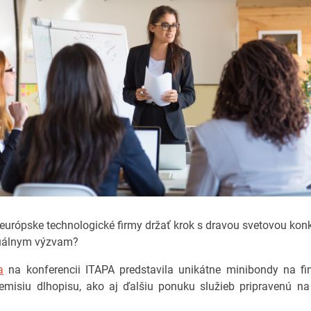
urópske technologické firmy držať krok s dravou svetovou kon
tuálnym výzvam?
a
na konferencii ITAPA predstavila unikátne minibondy na fi
emisiu dlhopisu, ako aj ďalšiu ponuku služieb pripravenú n