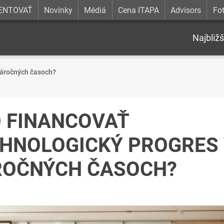
ENTOVAŤ
Novinky
Médiá
Cena ITAPA
Advisors
Fot
Najbližš
 náročných časoch?
 FINANCOVAŤ
HNOLOGICKÝ PROGRES
ROČNÝCH ČASOCH?