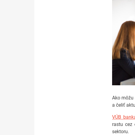
Ako môžu e
a čeliť ak
VÚB bank
rastu cez 
sektoru.