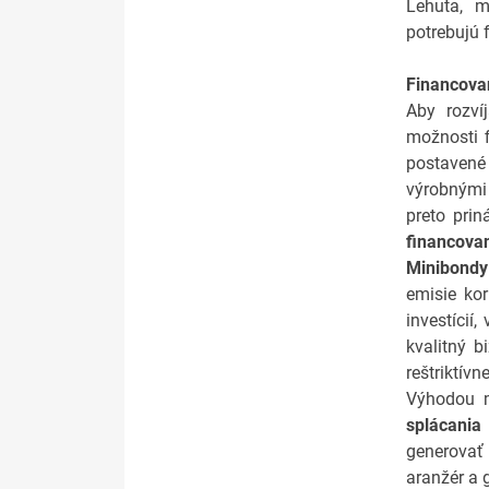
Lehuta, 
potrebujú 
Financovan
Aby rozvíj
možnosti 
postavené
výrobnými 
preto pri
financova
Minibondy
emisie kor
investícií
kvalitný b
reštriktív
Výhodou m
splácania 
generovať
aranžér a 