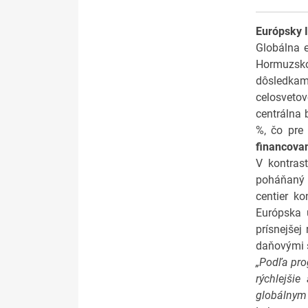
Európsky I
Globálna 
Hormuzsko
dôsledkami
celosveto
centrálna 
%, čo pre
financova
V kontras
poháňan
centier k
Európska 
prísnejšej
daňovými 
„Podľa pro
rýchlejši
globálnym 