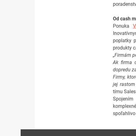
poradenst
Od cash m
Ponuka
V
Inovatívn
poplatky 
produkty 
„Firmám po
Ak firma 
dopredu za
Firmy, kto
jej rastom
tímu Sales
Spojením
komplexnéh
spoľahlivo