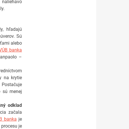
 naliehavo
ly.
dy, hľadajú
úverov. Sú
ťami alebo
VÚB banka
Sanpaolo –
redníctvom
y na krytie
. Postačuje
ré sú menej
čný odklad
cia začala
B banka
je
 procesu je