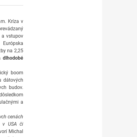
m. Kríza v
sprevádzaný
t a vstupov
. Európska
zby na 2,25
a dlhodobé
gický boom
u dátových
ych budov.
 dôsledkom
gulačnými a
lych cenách
m v USA či
orí Michal