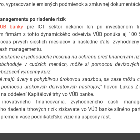
vo, vypracovanie emisných podmienok a zmluvnej dokumentáci
anagementu po riadenie rizík
ÚB banky
pre ICT sektor nekončí len pri investičnom fi
ym firmám z tohto dynamického odvetvia VÚB ponúka aj 100 
počas prvých šiestich mesiacov a následne ďalší zvýhodnený
cash managementu.
núkame aj jednoduché riešenia na ochranu pred finančnými riz
obchoduje v cudzích menách, môže si pomocou devízovýc
bezpečiť výmenný kurz.
ré majú úvery s pohyblivou úrokovou sadzbou, sa zase môžu c
 pomocou úrokových derivátových nástrojov,"
hovorí Lukáš Žit
 na oddelení Kapitálové trhy vo VÚB banke.
 inovatívneho financovania, zvýhodneného cash mana
o riadenia trhových rizík získavate vo VÚB banke silného part
 premení vaše podnikateľské vízie na úspešný rast.