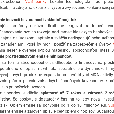
makroekonóm
VÚB banky
. Lokálni technologickí hráči preto
flexibilné zdroje na expanziu, vývoj a zvyšovanie konkurenčnej si
ie inovácií bez nutnosti zakladať majetok
ajúce sa firmy dokázali flexibilne reagovať na trhové tren
financovania svojho rozvoja nad rámec klasických bankových 
 najmä na ľudskom kapitále a zväčša nedisponujú nehnuteľnos
zariadeniami, ktoré by mohli použiť na zabezpečenie úverov.
náša riešenie overené svojou materskou spoločnosťou Intesa 
nie prostredníctvom emisie minibondov
.
sú forma strednodobého až dlhodobého financovania prost
porátneho dlhopisu, navrhnutá špeciálne pre dynamické firm
, vývoj nových produktov, expanziu na nové trhy či M&A aktivity
iznis plán a plnenie základných finančných kovenantov, kto
ne ako pri bežných úveroch.
inibondov je dlhšia
splatnosť až 7 rokov a zároveň 2-ro
istiny
, čo poskytuje dostatočný čas na to, aby nová investí
 zisk. Objem emisie sa pohybuje od 1 do 10 miliónov eur,
VÚ
garant emisie a zároveň upisuje celý objem dlhopisov. Súčasťou