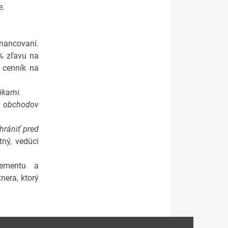
e.
nancovaní.
% zľavu na
 cenník na
ikami.
h obchodov
hrániť pred
ný, vedúci
gementu a
nera, ktorý