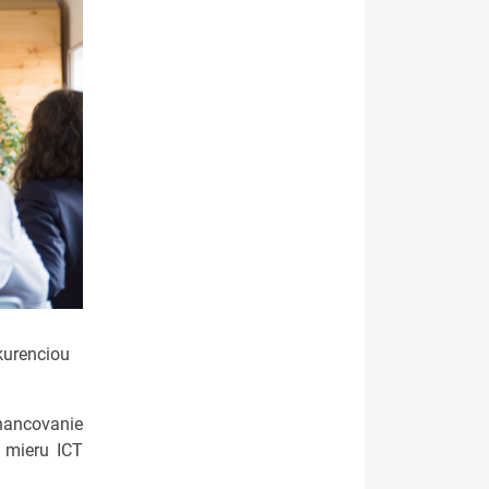
kurenciou
nancovanie
a mieru ICT