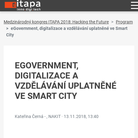
Medzinárodný kongres ITAPA 2018: Hacking the Future
Program
eGovernment, digitalizace a vzdělávání uplatněné ve Smart
City
EGOVERNMENT,
DIGITALIZACE A
VZDĚLÁVÁNÍ UPLATNĚNÉ
VE SMART CITY
Kateřina Černá - , NAKIT ·
13.11.2018, 13:40