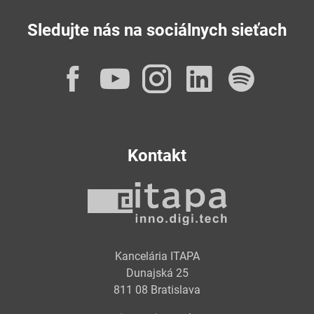
Sledujte nás na sociálnych sieťach
Facebook
YouTube
Instagram
LinkedI
Spot
Kontakt
Kancelária ITAPA
Dunajská 25
811 08 Bratislava