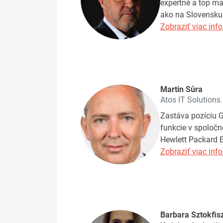
expertné a top ma
ako na Slovensku 
Zobraziť viac info
Martin Sůra
Atos IT Solutions
Zastáva pozíciu G
funkcie v spoločno
Hewlett Packard E
Zobraziť viac info
Barbara Sztokfis