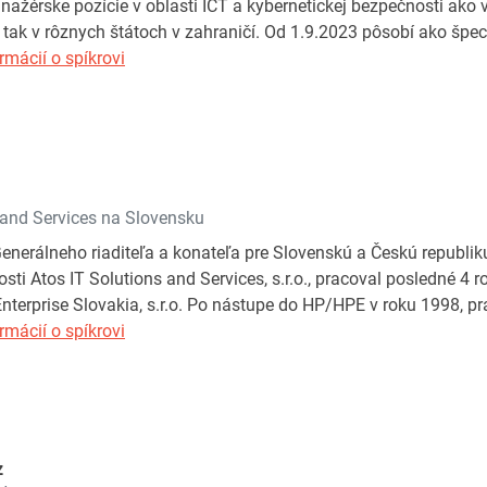
nažérske pozície v oblasti ICT a kybernetickej bezpečnosti ako v
tak v rôznych štátoch v zahraničí. Od 1.9.2023 pôsobí ako šp
rmácií o spíkrovi
 and Services na Slovensku
enerálneho riaditeľa a konateľa pre Slovenskú a Českú republiku 
sti Atos IT Solutions and Services, s.r.o., pracoval posledné 4 r
nterprise Slovakia, s.r.o. Po nástupe do HP/HPE v roku 1998, pra
rmácií o spíkrovi
z