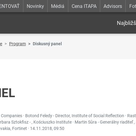
ENTOVAŤ
Novinky
Médiá
Cena ITAPA
Advisors
Fot
Najbližš
re
Program
Diskusný panel
NEL
ompanies · Botond Feledy - Director, Institute of Social Reflection · Rast
ra Sztokfisz - , Kościuszko Institute · Martin Sůra - Generálny riaditeľ 
vakia, Fortinet ·
14.11.2018, 09:50