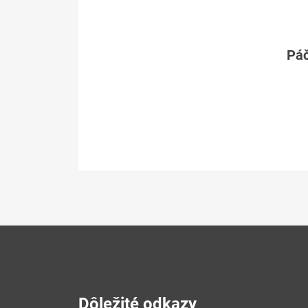
Páč
Dôležité odkazy