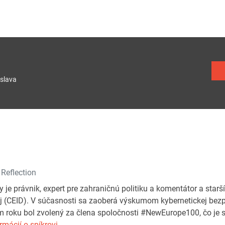
slava
 Reflection
je právnik, expert pre zahraničnú politiku a komentátor a starší
oj (CEID). V súčasnosti sa zaoberá výskumom kybernetickej bezp
 roku bol zvolený za člena spoločnosti #NewEurope100, čo je s
rmácií o spíkrovi