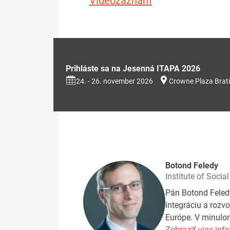
Videozáznam
Prihláste sa na Jesenná ITAPA 2026
24. - 26. november 2026
Crowne Plaza Brati
Botond Feledy
Institute of Social
Pán Botond Feledy 
integráciu a rozv
Európe. V minulom
Zobraziť viac info