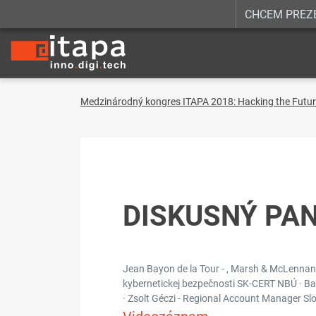
CHCEM PREZ
Medzinárodný kongres ITAPA 2018: Hacking the Futu
DISKUSNÝ PA
Jean Bayon de la Tour - , Marsh & McLennan C
kybernetickej bezpečnosti SK-CERT NBÚ · Barba
· Zsolt Géczi - Regional Account Manager Slo