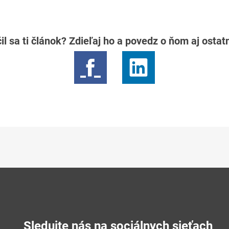
il sa ti článok? Zdieľaj ho a povedz o ňom aj osta
Sledujte nás na sociálnych sieťach