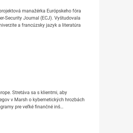
 projektová manažérka Európskeho fóra
r-Security Journal (ECJ). Vyštudovala
rzite a francúzsky jazyk a literatúra
ope. Stretáva sa s klientmi, aby
kolegov v Marsh o kybernetických hrozbách
ogramy pre veľké finančné inš…