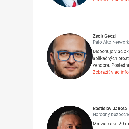
Zsolt Géczi
Palo Alto Networ
Disponuje viac a
aplikačných prostr
vendora. Posledné
Zobraziť viac info
Rastislav Janota
Národný bezpečn
Má viac ako 20 ro