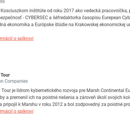
ute
v Kosciuszkom inštitúte od roku 2017 ako vedecká pracovníčka,
 bezpečnosť - CYBERSEC a šéfredaktorka časopisu Eurepean Cybe
á ekonomika a Európske štúdie na Krakowskej ekonomickej unive
rmácií o spíkrovi
 Tour
an Companies
Tour je lídrom kybernetického rozvoja pre Marsh Continental Eur
eby a premenil ich na poistné riešenia a zároveň školí svojich 
sa pripojil k Marshu v roku 2012 a bol zodpovedný za poistné pr
rmácií o spíkrovi