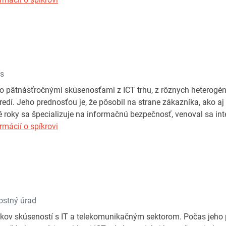
ks
ko pätnásťročnými skúsenosťami z ICT trhu, z rôznych heterog
edí. Jeho prednosťou je, že pôsobil na strane zákazníka, ako aj 
 roky sa špecializuje na informačnú bezpečnosť, venoval sa inte
rmácií o spíkrovi
ostný úrad
kov skúseností s IT a telekomunikačným sektorom. Počas jeho pr