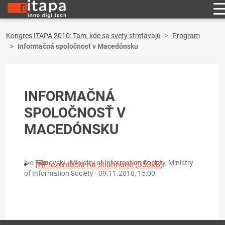
Kongres ITAPA 2010: Tam, kde sa svety stretávajú
Program
Informačná spoločnosť v Macedónsku
INFORMAČNÁ
SPOLOČNOSŤ V
MACEDÓNSKU
Ivo Ivanovski - Ministry of Information Society, Ministry
Prezentácia na stiahnutie (353kB)
of Information Society ·
09.11.2010, 15:00