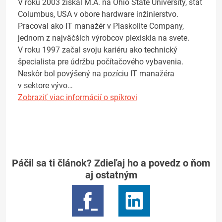
V roku 2003 získal M.A. na Ohio State University, štát
Columbus, USA v obore hardware inžinierstvo.
Pracoval ako IT manažér v Plaskolite Company,
jednom z najväčších výrobcov plexiskla na svete.
V roku 1997 začal svoju kariéru ako technický
špecialista pre údržbu počítačového vybavenia.
Neskôr bol povýšený na pozíciu IT manažéra
v sektore vývo…
Zobraziť viac informácií o spíkrovi
Páčil sa ti článok? Zdieľaj ho a povedz o ňom
aj ostatným