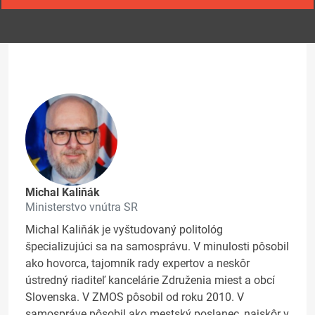
Michal Kaliňák
Ministerstvo vnútra SR
Michal Kaliňák je vyštudovaný politológ
špecializujúci sa na samosprávu. V minulosti pôsobil
ako hovorca, tajomník rady expertov a neskôr
ústredný riaditeľ kancelárie Združenia miest a obcí
Slovenska. V ZMOS pôsobil od roku 2010. V
samospráve pôsobil ako mestský poslanec, najskôr v