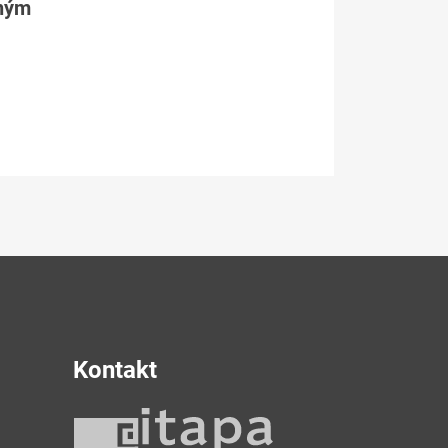
tným
Kontakt
y