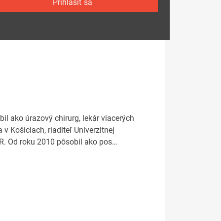
Prihlásiť sa
y
il ako úrazový chirurg, lekár viacerých
v Košiciach, riaditeľ Univerzitnej
SR. Od roku 2010 pôsobil ako pos…