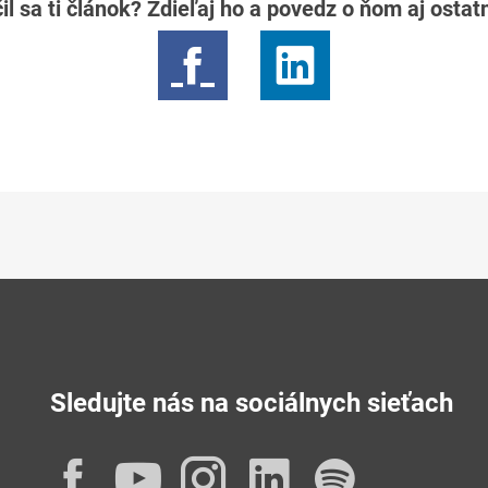
il sa ti článok? Zdieľaj ho a povedz o ňom aj osta
Sledujte nás na sociálnych sieťach
Facebook
YouTube
Instagram
LinkedIn
Spotif