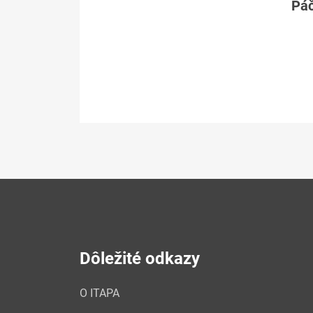
Páč
Dôležité odkazy
O ITAPA