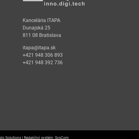
Kancelária ITAPA
Dunajská 25
811 08 Bratislava
itapa@itapa.sk
+421 948 306 893
+421 948 392 736
lo Solutions |
Redakčný systém:
SysCom