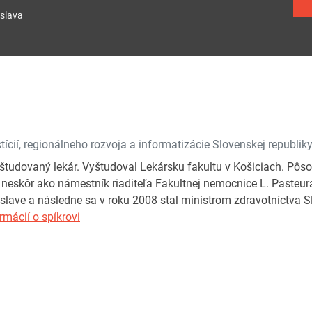
slava
tícií, regionálneho rozvoja a informatizácie Slovenskej republik
yštudovaný lekár. Vyštudoval Lekársku fakultu v Košiciach. Pôsob
 neskôr ako námestník riaditeľa Fakultnej nemocnice L. Pasteura 
slave a následne sa v roku 2008 stal ministrom zdravotníctva 
rmácií o spíkrovi