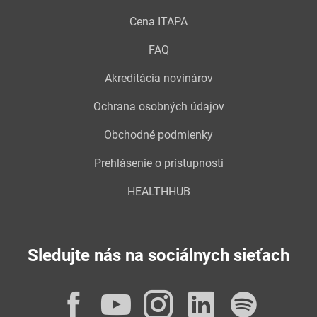
Cena ITAPA
FAQ
Akreditácia novinárov
Ochrana osobných údajov
Obchodné podmienky
Prehlásenie o prístupnosti
HEALTHHUB
Sledujte nás na sociálnych sieťach
Facebook
YouTube
Instagram
LinkedI
Spot