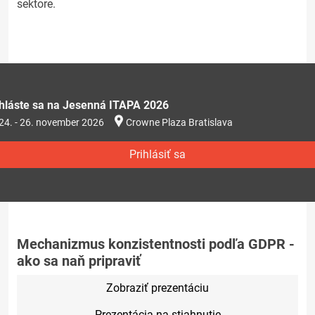
sektore.
ihláste sa na Jesenná ITAPA 2026
24. - 26. november 2026
Crowne Plaza Bratislava
Prihlásiť sa
Mechanizmus konzistentnosti podľa GDPR -
ako sa naň pripraviť
Zobraziť prezentáciu
Prezentácia na stiahnutie