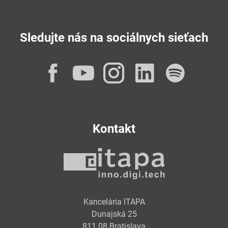
Sledujte nás na sociálnych sieťach
Facebook
YouTube
Instagram
LinkedI
Spot
Kontakt
Kancelária ITAPA
Dunajská 25
811 08 Bratislava