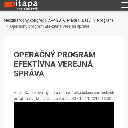
Medzinárodný kongres ITAPA 2016: Make IT Easy
Program
Operačný program Efektívna verejná správa
OPERAČNÝ PROGRAM
EFEKTÍVNA VEREJNÁ
SPRÁVA
Adela Danišková - generálna riaditeľka sekcie európskych
programov , Ministerstvo vnútra SR ·
15.11.2016, 13:30