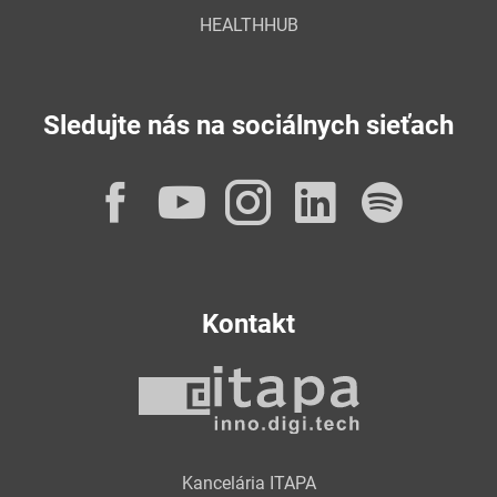
HEALTHHUB
Sledujte nás na sociálnych sieťach
Facebook
YouTube
Instagram
LinkedI
Spot
Kontakt
Kancelária ITAPA