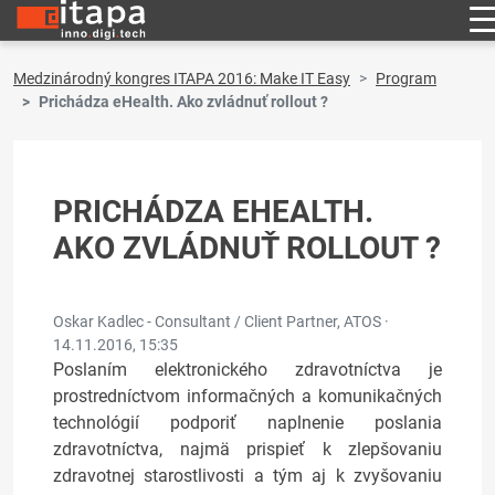
Medzinárodný kongres ITAPA 2016: Make IT Easy
Program
Prichádza eHealth. Ako zvládnuť rollout ?
PRICHÁDZA EHEALTH.
AKO ZVLÁDNUŤ ROLLOUT ?
Oskar Kadlec - Consultant / Client Partner, ATOS ·
14.11.2016, 15:35
Poslaním elektronického zdravotníctva je
prostredníctvom informačných a komunikačných
technológií podporiť naplnenie poslania
zdravotníctva, najmä prispieť k zlepšovaniu
zdravotnej starostlivosti a tým aj k zvyšovaniu