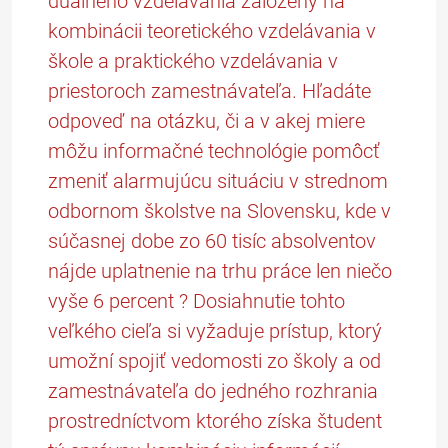
duálneho vzdelávania založený na
kombinácii teoretického vzdelávania v
škole a praktického vzdelávania v
priestoroch zamestnávateľa. Hľadáte
odpoveď na otázku, či a v akej miere
môžu informačné technológie pomôcť
zmeniť alarmujúcu situáciu v strednom
odbornom školstve na Slovensku, kde v
súčasnej dobe zo 60 tisíc absolventov
nájde uplatnenie na trhu práce len niečo
vyše 6 percent ? Dosiahnutie tohto
veľkého cieľa si vyžaduje prístup, ktorý
umožní spojiť vedomosti zo školy a od
zamestnávateľa do jedného rozhrania
prostredníctvom ktorého získa študent