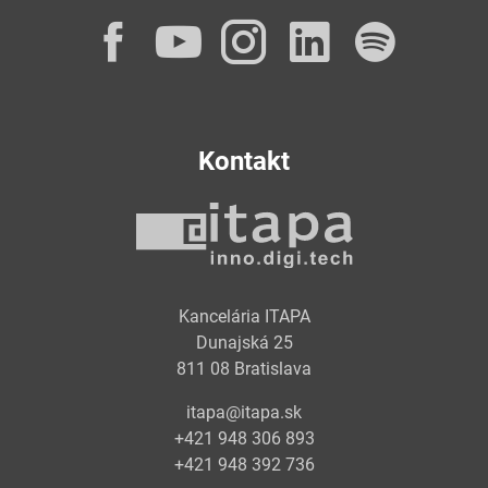
Facebook
YouTube
Instagram
LinkedI
Spot
Kontakt
Kancelária ITAPA
Dunajská 25
811 08 Bratislava
itapa@itapa.sk
+421 948 306 893
+421 948 392 736