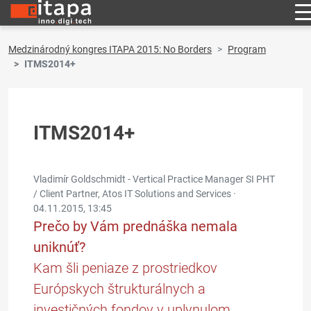
Medzinárodný kongres ITAPA 2015: No Borders
Program
ITMS2014+
ITMS2014+
Vladimír Goldschmidt - Vertical Practice Manager SI PHT
/ Client Partner, Atos IT Solutions and Services ·
04.11.2015, 13:45
Prečo by Vám prednáška nemala
uniknúť?
Kam šli peniaze z prostriedkov
Európskych štrukturálnych a
investičných fondov v uplynulom