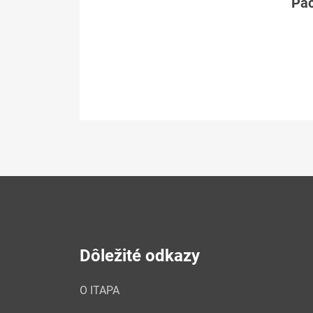
Páč
Dôležité odkazy
O ITAPA