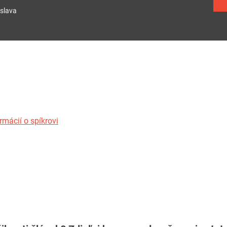
slava
rmácií o spíkrovi