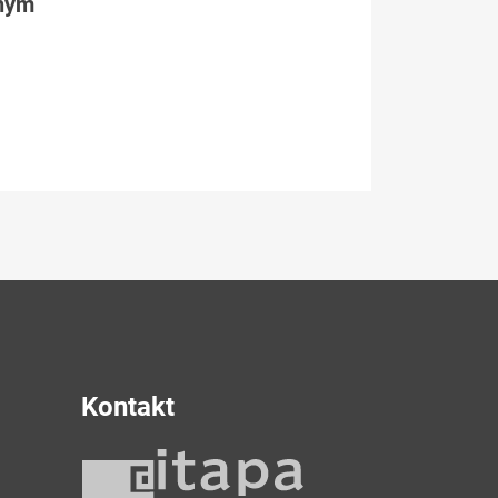
tným
Kontakt
y