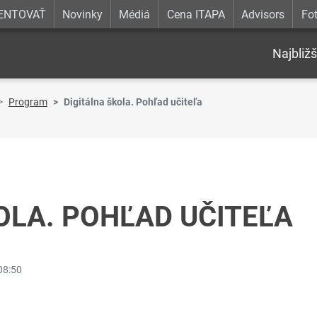
ENTOVAŤ
Novinky
Médiá
Cena ITAPA
Advisors
Fot
Najbližš
Program
Digitálna škola. Pohľad učiteľa
OLA. POHĽAD UČITEĽA
08:50