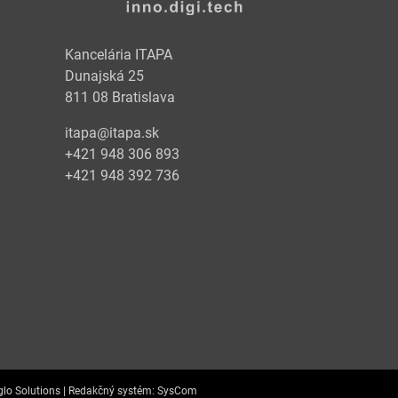
Kancelária ITAPA
Dunajská 25
811 08 Bratislava
itapa@itapa.sk
+421 948 306 893
+421 948 392 736
lo Solutions |
Redakčný systém:
SysCom