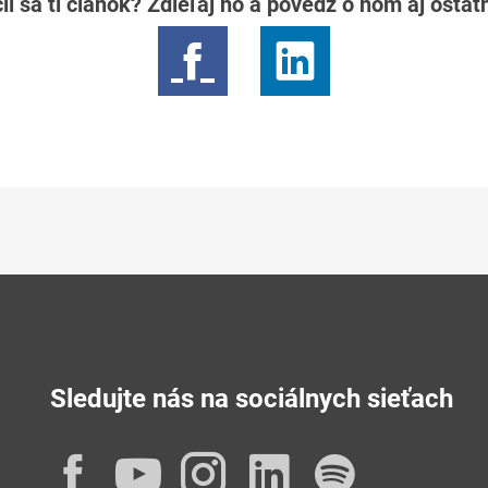
il sa ti článok? Zdieľaj ho a povedz o ňom aj osta
Sledujte nás na sociálnych sieťach
Facebook
YouTube
Instagram
LinkedIn
Spotif