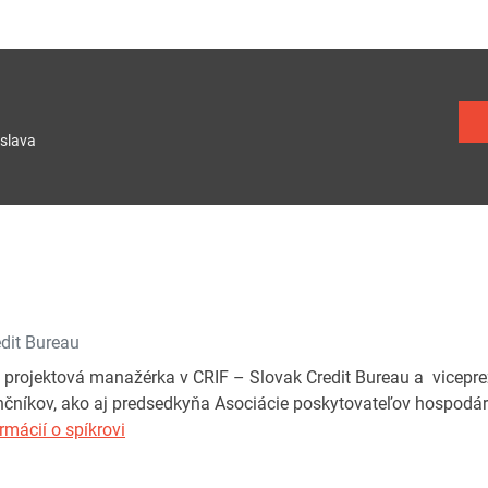
slava
dit Bureau
 projektová manažérka v CRIF – Slovak Credit Bureau a vicepre
čníkov, ako aj predsedkyňa Asociácie poskytovateľov hospodár
rmácií o spíkrovi