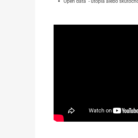
Open data - utopia alebo skutočn
Prezentácia na stiahnutie (353kB