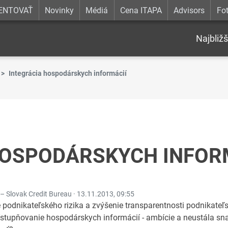
ENTOVAŤ
Novinky
Médiá
Cena ITAPA
Advisors
Fot
Najbližš
Integrácia hospodárskych informácií
HOSPODÁRSKYCH INFOR
– Slovak Credit Bureau ·
13.11.2013, 09:55
e podnikateľského rizika a zvýšenie transparentnosti podnikateľ
ístupňovanie hospodárskych informácií - ambície a neustála sna