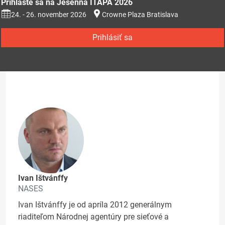
Prihláste sa na Jesenná ITAPA 2026
24. - 26. november 2026
Crowne Plaza Bratislava
Prihlásiť sa
Ivan Ištvánffy
NASES
Ivan Ištvánffy je od apríla 2012 generálnym
riaditeľom Národnej agentúry pre sieťové a