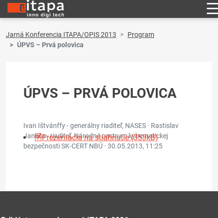
Jarná Konferencia ITAPA/OPIS 2013
Program
ÚPVS – Prvá polovica
ÚPVS – PRVÁ POLOVICA
Ivan Ištvánffy - generálny riaditeľ, NASES · Rastislav
Janota - riaditeľ, Národné centrum kybernetickej
Prezentácia na stiahnutie (353kB)
bezpečnosti SK-CERT NBÚ ·
30.05.2013, 11:25