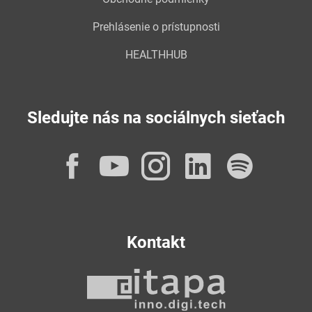
Prehlásenie o prístupnosti
HEALTHHUB
Sledujte nás na sociálnych sieťach
Facebook
YouTube
Instagram
LinkedI
Spot
Kontakt