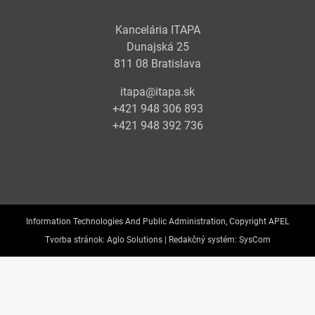
Kancelária ITAPA
Dunajská 25
811 08 Bratislava
itapa@itapa.sk
+421 948 306 893
+421 948 392 736
Information Technologies And Public Administration, Copyright APEL
Tvorba stránok:
Aglo Solutions |
Redakčný systém:
SysCom