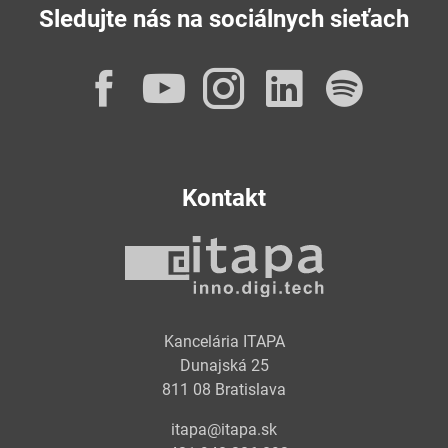
Sledujte nás na sociálnych sieťach
Facebook
YouTube
Instagram
LinkedI
Spot
Kontakt
Kancelária ITAPA
Dunajská 25
811 08 Bratislava
itapa@itapa.sk