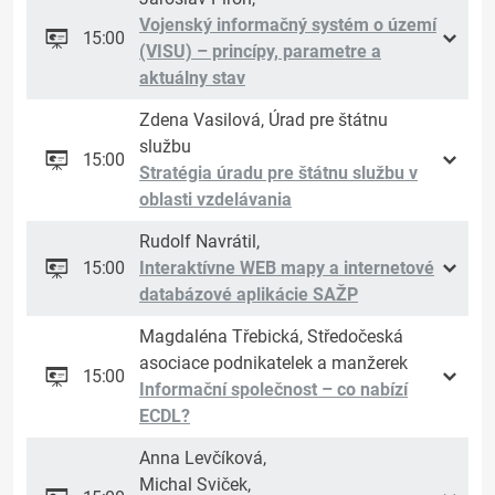
Vojenský informačný systém o území
15:00
(VISU) – princípy, parametre a
aktuálny stav
Zdena Vasilová, Úrad pre štátnu
službu
15:00
Stratégia úradu pre štátnu službu v
oblasti vzdelávania
Rudolf Navrátil,
15:00
Interaktívne WEB mapy a internetové
databázové aplikácie SAŽP
Magdaléna Třebická, Středočeská
asociace podnikatelek a manžerek
15:00
Informační společnost – co nabízí
ECDL?
Anna Levčíková,
Michal Sviček,