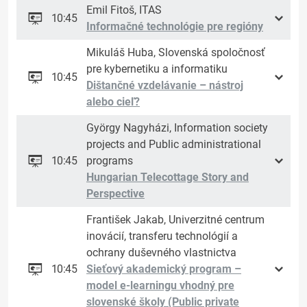
Emil Fitoš, ITAS
10:45
Informačné technológie pre regióny
Mikuláš Huba, Slovenská spoločnosť
pre kybernetiku a informatiku
10:45
Dištančné vzdelávanie – nástroj
alebo cieľ?
György Nagyházi, Information society
projects and Public administrational
10:45
programs
Hungarian Telecottage Story and
Perspective
František Jakab, Univerzitné centrum
inovácií, transferu technológií a
ochrany duševného vlastnictva
10:45
Sieťový akademický program –
model e-learningu vhodný pre
slovenské školy (Public private