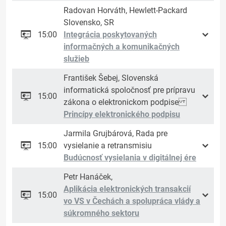
Radovan Horváth, Hewlett-Packard
Slovensko, SR
15:00
Integrácia poskytovaných
informačných a komunikačných
služieb
František Šebej, Slovenská
informatická spoločnosť pre prípravu
15:00
zákona o elektronickom podpise
Princípy elektronického podpisu
Jarmila Grujbárová, Rada pre
15:00
vysielanie a retransmisiu
Budúcnosť vysielania v digitálnej ére
Petr Hanáček,
Aplikácia elektronických transakcií
15:00
vo VS v Čechách a spolupráca vlády a
súkromného sektoru