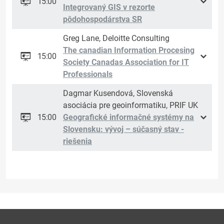
15:00
Integrovaný GIS v rezorte
pôdohospodárstva SR
Greg Lane, Deloitte Consulting
The canadian Information Procesing
15:00
Society Canadas Association for IT
Professionals
Dagmar Kusendová, Slovenská
asociácia pre geoinformatiku, PRIF UK
15:00
Geografické informačné systémy na
Slovensku: vývoj – súčasný stav -
riešenia