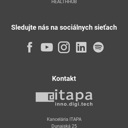
HEALTHHUB
Sledujte nás na sociálnych sieťach
Facebook
YouTube
Instagram
LinkedI
Spot
Kontakt
Kancelária ITAPA
Dunajská 25