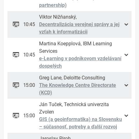
partnership)
Viktor Nižňanský,
10:45
Decentralizácia verejnej správy a jej
vzťah k informatizácii
Martina Koepplová, IBM Learning
Services
10:45
e-Learning v podnikovom vzdelávaní
dospelých
Greg Lane, Deloitte Consulting
15:00
The Knowledge Centre Directorate
(KCD)
Ján Tuček, Technická univerzita
Zvolen
15:00
GIS (a geoinformatika) na Slovensku
– súčasnosť, potreby a ďalší rozvoj
Jaroslav Piroh,