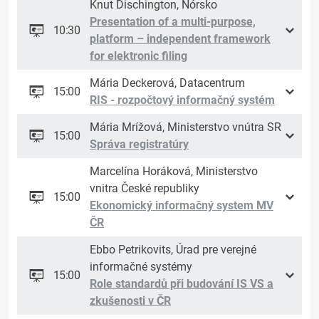
Knut Dischington, Nórsko
Presentation of a multi-purpose,
10:30
platform – independent framework
for elektronic filing
Mária Deckerová, Datacentrum
15:00
RIS - rozpočtový informačný systém
Mária Mrížová, Ministerstvo vnútra SR
15:00
Správa registratúry
Marcelína Horáková, Ministerstvo
vnitra České republiky
15:00
Ekonomický informačný system MV
ČR
Ebbo Petrikovits, Úrad pre verejné
informačné systémy
15:00
Role standardů při budování IS VS a
zkušenosti v ČR