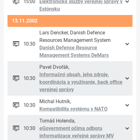
15:00
Elektronické služby verejnej správy v
Estónsku
13.11.2002
Lars Dencker, Danish Defence
Resources Management System
10:30
Danish Defence Resource
Management Systems DeMars
Pavel Dvořák,
Informačný obsah, jeho zdroje,
10:30
koordinácia a využívanie, back office
verejnej správy
Michal Hutník,
10:30
Kompatibilita systému v NATO
Tomáš Holenda,
10:30
eGovernment očima odboru
informatizace veřejné správy MV