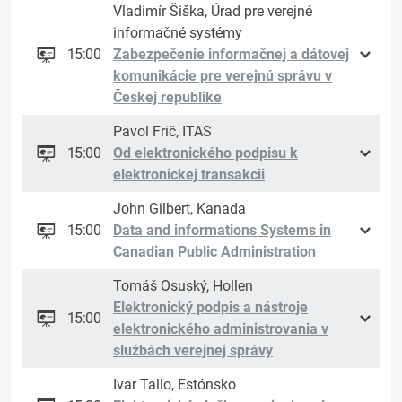
Vladimír Šiška, Úrad pre verejné
informačné systémy
15:00
Zabezpečenie informačnej a dátovej
komunikácie pre verejnú správu v
Českej republike
Pavol Frič, ITAS
15:00
Od elektronického podpisu k
elektronickej transakcii
John Gilbert, Kanada
15:00
Data and informations Systems in
Canadian Public Administration
Tomáš Osuský, Hollen
Elektronický podpis a nástroje
15:00
elektronického administrovania v
službách verejnej správy
Ivar Tallo, Estónsko