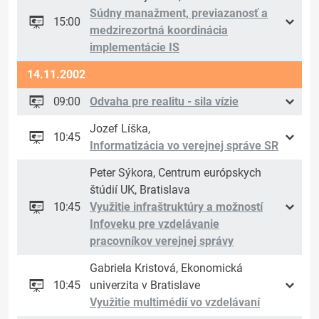
Súdny manažment, previazanosť a
15:00
medzirezortná koordinácia
implementácie IS
14.11.2002
09:00
Odvaha pre realitu - sila vízie
Jozef Líška,
10:45
Informatizácia vo verejnej správe SR
Peter Sýkora, Centrum európskych
štúdií UK, Bratislava
10:45
Využitie infraštruktúry a možností
Infoveku pre vzdelávanie
pracovníkov verejnej správy
Gabriela Kristová, Ekonomická
10:45
univerzita v Bratislave
Využitie multimédií vo vzdelávaní