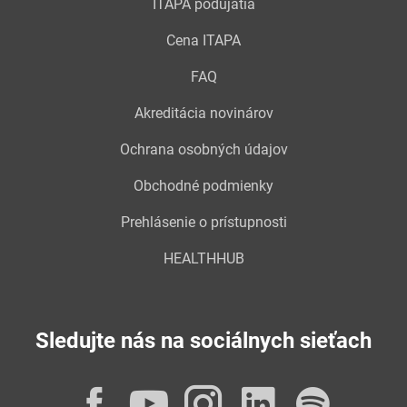
ITAPA podujatia
Cena ITAPA
FAQ
Akreditácia novinárov
Ochrana osobných údajov
Obchodné podmienky
Prehlásenie o prístupnosti
HEALTHHUB
Sledujte nás na sociálnych sieťach
Facebook
YouTube
Instagram
LinkedI
Spot