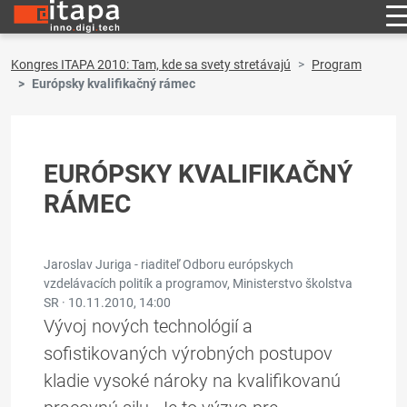
Kongres ITAPA 2010: Tam, kde sa svety stretávajú
Program
Európsky kvalifikačný rámec
EURÓPSKY KVALIFIKAČNÝ
RÁMEC
Jaroslav Juriga - riaditeľ Odboru európskych
vzdelávacích politík a programov, Ministerstvo školstva
SR ·
10.11.2010, 14:00
Vývoj nových technológií a
sofistikovaných výrobných postupov
kladie vysoké nároky na kvalifikovanú