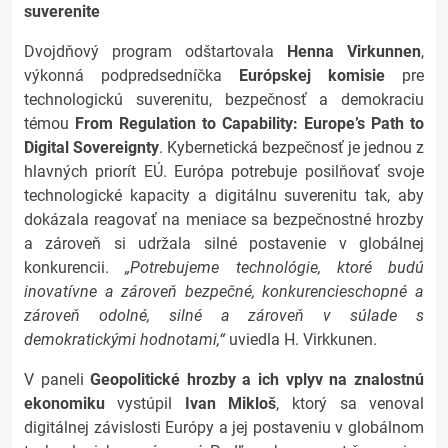
suverenite
Dvojdňový program odštartovala
Henna Virkunnen
,
výkonná podpredsedníčka
Európskej komisie
pre
technologickú suverenitu, bezpečnosť a demokraciu
témou
From Regulation to Capability: Europe’s Path to
Digital Sovereignty
.
Kybernetická bezpečnosť je jednou z
hlavných priorít EÚ. Európa potrebuje posilňovať svoje
technologické kapacity a digitálnu suverenitu tak, aby
dokázala reagovať na meniace sa bezpečnostné hrozby
a zároveň si udržala silné postavenie v globálnej
konkurencii.
„Potrebujeme technológie, ktoré budú
inovatívne a zároveň bezpečné, konkurencieschopné a
zároveň odolné, silné a
zároveň v súlade s
demokratickými hodnotami,“
uviedla H. Virkkunen.
V paneli
Geopolitické hrozby a ich vplyv na znalostnú
ekonomiku
vystúpil
Ivan Mikloš
, ktorý sa venoval
digitálnej závislosti Európy a jej postaveniu v globálnom