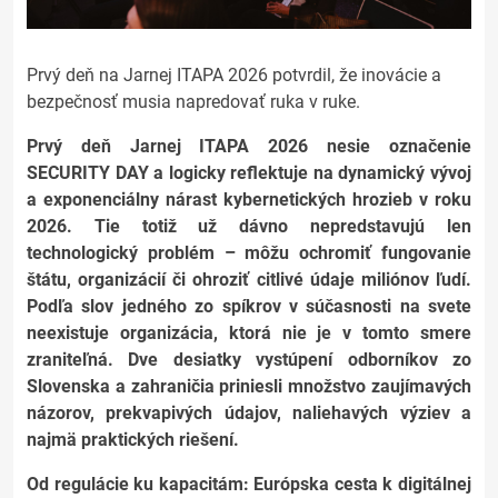
Prvý deň na Jarnej ITAPA 2026 potvrdil, že inovácie a
bezpečnosť musia napredovať ruka v ruke.
Prvý deň Jarnej ITAPA 2026 nesie označenie
SECURITY DAY a logicky reflektuje na dynamický vývoj
a exponenciálny nárast kybernetických hrozieb v roku
2026. Tie totiž už dávno nepredstavujú len
technologický problém – môžu ochromiť fungovanie
štátu, organizácií či ohroziť citlivé údaje miliónov ľudí.
Podľa slov jedného zo spíkrov v súčasnosti na svete
neexistuje organizácia, ktorá nie je v tomto smere
zraniteľná. Dve desiatky vystúpení odborníkov zo
Slovenska a zahraničia priniesli množstvo zaujímavých
názorov, prekvapivých údajov, naliehavých výziev a
najmä praktických riešení.
Od regulácie ku kapacitám: Európska cesta k digitálnej