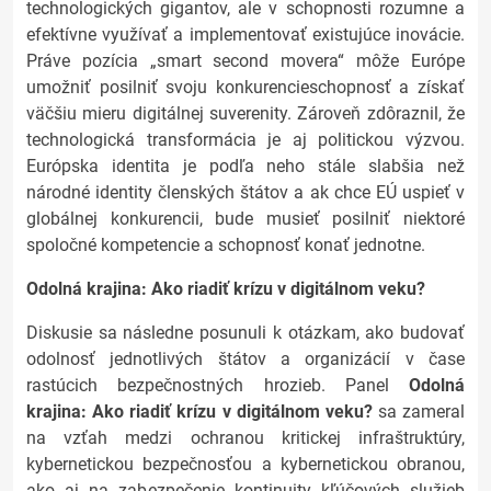
technologických gigantov, ale v schopnosti rozumne a
efektívne využívať a implementovať existujúce inovácie.
Práve pozícia „smart second movera“ môže Európe
umožniť posilniť svoju konkurencieschopnosť a získať
väčšiu mieru digitálnej suverenity. Zároveň zdôraznil, že
technologická transformácia je aj politickou výzvou.
Európska identita je podľa neho stále slabšia než
národné identity členských štátov a ak chce EÚ uspieť v
globálnej konkurencii, bude musieť posilniť niektoré
spoločné kompetencie a schopnosť konať jednotne.
Odolná krajina: Ako riadiť krízu v digitálnom veku?
Diskusie sa následne posunuli k otázkam, ako budovať
odolnosť jednotlivých štátov a organizácií v čase
rastúcich bezpečnostných hrozieb. Panel
Odolná
krajina: Ako riadiť krízu v digitálnom veku?
sa zameral
na vzťah medzi ochranou kritickej infraštruktúry,
kybernetickou bezpečnosťou a kybernetickou obranou,
ako aj na zabezpečenie kontinuity kľúčových služieb