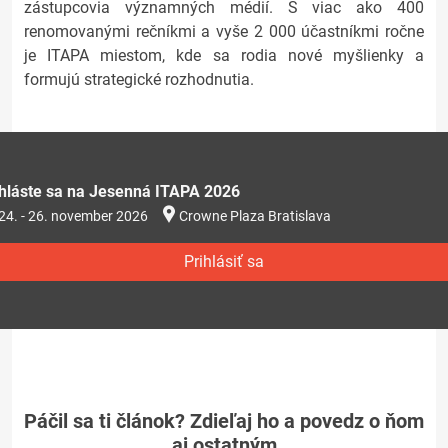
zástupcovia významných médií. S viac ako 400
renomovanými rečníkmi a vyše 2 000 účastníkmi ročne
je ITAPA miestom, kde sa rodia nové myšlienky a
formujú strategické rozhodnutia.
ihláste sa na Jesenná ITAPA 2026
24. - 26. november 2026
Crowne Plaza Bratislava
Prihlásiť sa
Páčil sa ti článok? Zdieľaj ho a povedz o ňom
aj ostatným