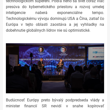
technologickom súperení. Podľa neho sa svet čoraz viac
presúva do kybernetického priestoru a rozvoj umelej
inteligencie naberá exponenciálne tempo.
Technologickému vývoju dominujú USA a Čína, zatiaľ čo
Európa v tejto oblasti zaostáva a jej vyhliadky na
dobehnutie globálnych lídrov nie sú optimistické.
Budúcnosť Európy preto bývalý podpredseda vlády a
minister financií SR nevidí v snahe kopírovať