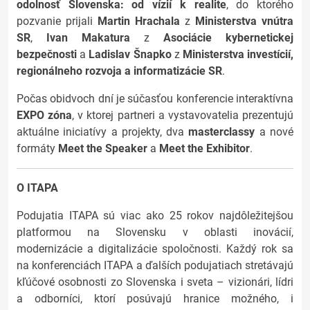
odolnosť Slovenska: od vízií k realite
, do ktorého
pozvanie prijali
Martin Hrachala
z
Ministerstva vnútra
SR
,
Ivan Makatura
z
Asociácie kybernetickej
bezpečnosti
a
Ladislav Šnapko
z
Ministerstva investícií,
regionálneho rozvoja a informatizácie SR
.
Počas obidvoch dní je súčasťou konferencie interaktívna
EXPO zóna
, v ktorej partneri a vystavovatelia prezentujú
aktuálne iniciatívy a projekty, dva
masterclassy
a nové
formáty
Meet the Speaker
a
Meet the Exhibitor
.
O ITAPA
Podujatia ITAPA sú viac ako 25 rokov najdôležitejšou
platformou na Slovensku v oblasti inovácií,
modernizácie a digitalizácie spoločnosti. Každý rok sa
na konferenciách ITAPA a ďalších podujatiach stretávajú
kľúčové osobnosti zo Slovenska i sveta – vizionári, lídri
a odborníci, ktorí posúvajú hranice možného, i