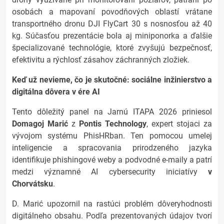
osobách a mapovaní povodňových oblastí vrátane
transportného dronu DJI FlyCart 30 s nosnosťou až 40
kg. Súčasťou prezentácie bola aj miniponorka a ďalšie
špecializované technológie, ktoré zvyšujú bezpečnosť,
efektivitu a rýchlosť zásahov záchranných zložiek.
Keď už nevieme, čo je skutočné: sociálne inžinierstvo a
digitálna dôvera v ére AI
Tento dôležitý panel na Jarnú ITAPA 2026 priniesol
Domagoj Marić
z
Pontis Technology
, expert stojaci za
vývojom systému PhisHRban. Ten pomocou umelej
inteligencie a spracovania prirodzeného jazyka
identifikuje phishingové weby a podvodné e-maily a patrí
medzi významné AI cybersecurity iniciatívy
v
Chorvátsku
.
D. Marić upozornil na rastúci problém dôveryhodnosti
digitálneho obsahu. Podľa prezentovaných údajov tvorí