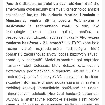
Paralelné diskusie sa ďalej venovali otázkam ďalšieho
smerovania cybersecurity priemyslu či technológiám pre
bezpečnosť krajiny. Na diskusiu
Martina Hrachalu
z
Ministerstva vnútra SR
a
Jozefa Voľanského
z
Hasičského a záchranného zboru
o tom, ako
technológie menia prácu polície, hasičov a
bezpečnostných zložiek nadviazali ukážky
Ako vyzerá
moderné hasičstvo v 21. storočí?
– v EXPO zóne bolo
možné vidieť najmodernejšie technológie, ktoré
pomáhajú zachraňovať životy počas krízových situácií
doma aj v zahraničí. Medzi exponátmi bol napríklad
hasičský robot Colossus, ktorý dokáže zasahovať v
extrémnych podmienkach s teplotami až do 900 °C,
moderné výjazdové tablety GINA poskytujúce hasičom
aktuálne informácie priamo počas zásahu či systémy
mobilnej krízovej komunikácie používané pri riadení
mimoriadnych udalostí. Nechýbal hasičský automobil
SCANIA a alternatívne robotické riešenie First Mover,
drony využívané pri monitorovaní požiarov, pátraní po