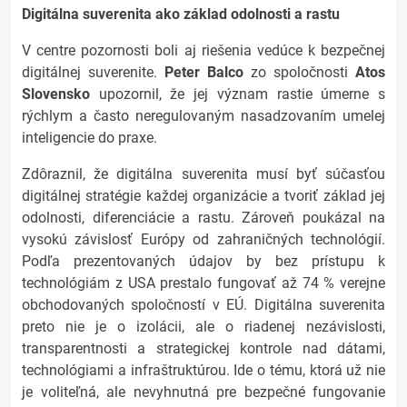
Digitálna suverenita ako základ odolnosti a rastu
V centre pozornosti boli aj riešenia vedúce k bezpečnej
digitálnej suverenite.
Peter Balco
zo spoločnosti
Atos
Slovensko
upozornil, že jej význam rastie úmerne s
rýchlym a často neregulovaným nasadzovaním umelej
inteligencie do praxe.
Zdôraznil, že digitálna suverenita musí byť súčasťou
digitálnej stratégie každej organizácie a tvoriť základ jej
odolnosti, diferenciácie a rastu. Zároveň poukázal na
vysokú závislosť Európy od zahraničných technológií.
Podľa prezentovaných údajov by bez prístupu k
technológiám z USA prestalo fungovať až 74 % verejne
obchodovaných spoločností v EÚ. Digitálna suverenita
preto nie je o izolácii, ale o riadenej nezávislosti,
transparentnosti a strategickej kontrole nad dátami,
technológiami a infraštruktúrou. Ide o tému, ktorá už nie
je voliteľná, ale nevyhnutná pre bezpečné fungovanie