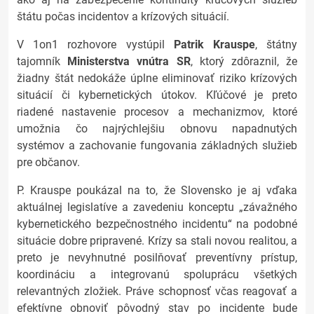
štátu počas incidentov a krízových situácií.
V 1on1 rozhovore vystúpil
Patrik Krauspe
, štátny
tajomník
Ministerstva vnútra SR
, ktorý zdôraznil, že
žiadny štát nedokáže úplne eliminovať riziko krízových
situácií či kybernetických útokov. Kľúčové je preto
riadené nastavenie procesov a mechanizmov, ktoré
umožnia čo najrýchlejšiu obnovu napadnutých
systémov a zachovanie fungovania základných služieb
pre občanov.
P. Krauspe poukázal na to, že Slovensko je aj vďaka
aktuálnej legislatíve a zavedeniu konceptu „závažného
kybernetického bezpečnostného incidentu“ na podobné
situácie dobre pripravené. Krízy sa stali novou realitou, a
preto je nevyhnutné posilňovať preventívny prístup,
koordináciu a integrovanú spoluprácu všetkých
relevantných zložiek. Práve schopnosť včas reagovať a
efektívne obnoviť pôvodný stav po incidente bude