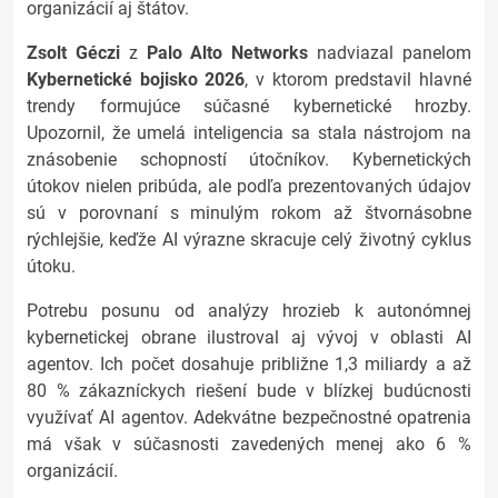
organizácií aj štátov.
Zsolt Géczi
z
Palo Alto Networks
nadviazal panelom
Kybernetické bojisko 2026
, v ktorom predstavil hlavné
trendy formujúce súčasné kybernetické hrozby.
Upozornil, že umelá inteligencia sa stala nástrojom na
znásobenie schopností útočníkov. Kybernetických
útokov nielen pribúda, ale podľa prezentovaných údajov
sú v porovnaní s minulým rokom až štvornásobne
rýchlejšie, keďže AI výrazne skracuje celý životný cyklus
útoku.
Potrebu posunu od analýzy hrozieb k autonómnej
kybernetickej obrane ilustroval aj vývoj v oblasti AI
agentov. Ich počet dosahuje približne 1,3 miliardy a až
80 % zákazníckych riešení bude v blízkej budúcnosti
využívať AI agentov. Adekvátne bezpečnostné opatrenia
má však v súčasnosti zavedených menej ako 6 %
organizácií.