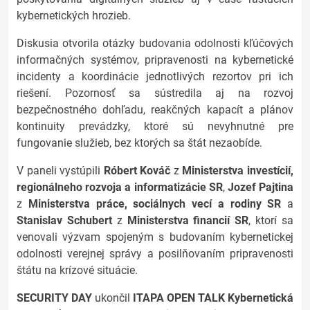
kybernetických hrozieb.
Diskusia otvorila otázky budovania odolnosti kľúčových
informačných systémov, pripravenosti na kybernetické
incidenty a koordinácie jednotlivých rezortov pri ich
riešení. Pozornosť sa sústredila aj na rozvoj
bezpečnostného dohľadu, reakčných kapacít a plánov
kontinuity prevádzky, ktoré sú nevyhnutné pre
fungovanie služieb, bez ktorých sa štát nezaobíde.
V paneli vystúpili
Róbert Kováč
z
Ministerstva investícií,
regionálneho rozvoja a informatizácie SR
,
Jozef Pajtina
z
Ministerstva práce, sociálnych vecí a rodiny SR
a
Stanislav Schubert
z
Ministerstva financií SR
, ktorí sa
venovali výzvam spojeným s budovaním kybernetickej
odolnosti verejnej správy a posilňovaním pripravenosti
štátu na krízové situácie.
SECURITY DAY
ukončil
ITAPA OPEN TALK
Kybernetická