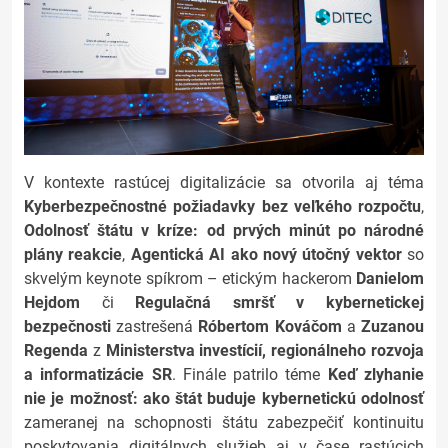
V kontexte rastúcej digitalizácie sa otvorila aj téma
Kyberbezpečnostné požiadavky bez veľkého rozpočtu
,
Odolnosť štátu v kríze: od prvých minút po národné
plány reakcie
,
Agentická AI ako nový útočný vektor
so
skvelým keynote spíkrom – etickým hackerom
Danielom
Hejdom
či
Regulačná smršť v kybernetickej
bezpečnosti
zastrešená
Róbertom Kováčom
a
Zuzanou
Regenda
z
Ministerstva investícií, regionálneho rozvoja
a informatizácie SR
. Finále patrilo téme
Keď zlyhanie
nie je možnosť: ako štát buduje kybernetickú odolnosť
zameranej na schopnosti štátu zabezpečiť kontinuitu
poskytovania digitálnych služieb aj v čase rastúcich