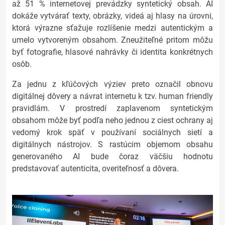
až 51 % internetovej prevádzky syntetický obsah. AI
dokáže vytvárať texty, obrázky, videá aj hlasy na úrovni,
ktorá výrazne sťažuje rozlíšenie medzi autentickým a
umelo vytvoreným obsahom. Zneužiteľné pritom môžu
byť fotografie, hlasové nahrávky či identita konkrétnych
osôb.
Za jednu z kľúčových výziev preto označil obnovu
digitálnej dôvery a návrat internetu k tzv. human friendly
pravidlám. V prostredí zaplavenom syntetickým
obsahom môže byť podľa neho jednou z ciest ochrany aj
vedomý krok späť v používaní sociálnych sietí a
digitálnych nástrojov. S rastúcim objemom obsahu
generovaného AI bude čoraz väčšiu hodnotu
predstavovať autenticita, overiteľnosť a dôvera.