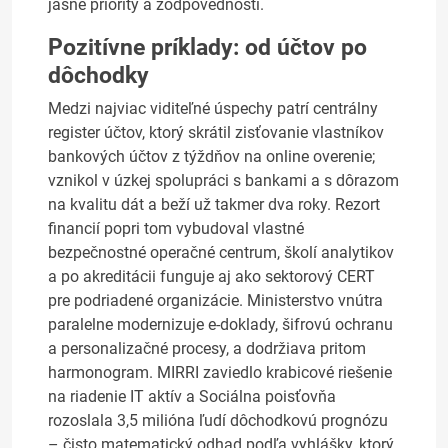
jasné priority a zodpovednosti.
Pozitívne príklady: od účtov po
dôchodky
Medzi najviac viditeľné úspechy patrí centrálny
register účtov, ktorý skrátil zisťovanie vlastníkov
bankových účtov z týždňov na online overenie;
vznikol v úzkej spolupráci s bankami a s dôrazom
na kvalitu dát a beží už takmer dva roky. Rezort
financií popri tom vybudoval vlastné
bezpečnostné operačné centrum, školí analytikov
a po akreditácii funguje aj ako sektorový CERT
pre podriadené organizácie. Ministerstvo vnútra
paralelne modernizuje e-doklady, šifrovú ochranu
a personalizačné procesy, a dodržiava pritom
harmonogram. MIRRI zaviedlo krabicové riešenie
na riadenie IT aktív a Sociálna poisťovňa
rozoslala 3,5 milióna ľudí dôchodkovú prognózu
– čisto matematický odhad podľa vyhlášky, ktorý