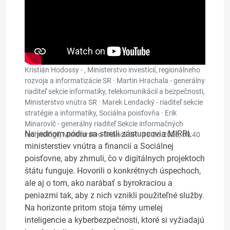
Kristián Hodossy - , Ministerstvo investícií, regionálneho
rozvoja a informatizácie SR · Martin Hrachala - generálny
riaditeľ sekcie informatiky, telekomunikácií a bezpečnosti,
Ministerstvo vnútra SR · Marek Lendacký - riaditeľ sekcie
stratégie a informatiky, Sociálna poisťovňa · Erik
Minarovič - generálny riaditeľ Sekcie informačných
Na jednom pódiu sa stretli zástupcovia MIRRI,
technológií, Ministerstvo financií SR ·
18.06.2026, 09:40
ministerstiev vnútra a financií a Sociálnej
poisťovne, aby zhrnuli, čo v digitálnych projektoch
štátu funguje. Hovorili o konkrétnych úspechoch,
ale aj o tom, ako narábať s byrokraciou a
peniazmi tak, aby z nich vznikli použiteľné služby.
Na horizonte pritom stoja témy umelej
inteligencie a kyberbezpečnosti, ktoré si vyžiadajú