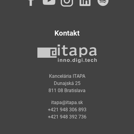
Facebook
YouTube
Instagram
LinkedI
Spot
Kontakt
Kancelária ITAPA
Dunajská 25
811 08 Bratislava
itapa@itapa.sk
+421 948 306 893
+421 948 392 736