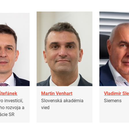
Štefánek
Martin Venhart
Vladimír Sl
o investícií,
Slovenská akadémia
Siemens
ho rozvoja a
vied
ácie SR