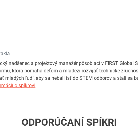
vakia
cký nadšenec a projektový manažér pôsobiaci v FIRST Global S
ormu, ktorá pomáha deťom a mládeži rozvíjať technické zručnost
vať mladých ľudí, aby sa nebáli ísť do STEM odborov a stali sa 
rmácií o spíkrovi
ODPORÚČANÍ SPÍKRI