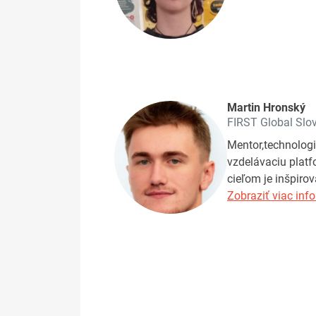
Martin Hronský
FIRST Global Slo
Mentor,technologi
vzdelávaciu platf
cieľom je inšpiro
Zobraziť viac info