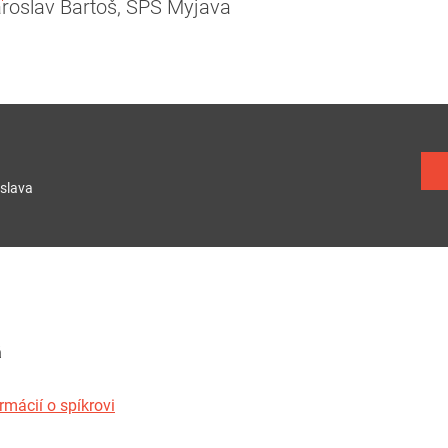
Jaroslav Bartoš, SPŠ Myjava
slava
á
rmácií o spíkrovi