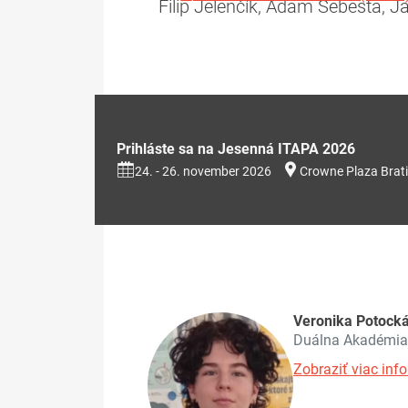
Filip Jelenčík, Adam Šebesta, 
Prihláste sa na Jesenná ITAPA 2026
24. - 26. november 2026
Crowne Plaza Brati
Veronika Potock
Duálna Akadémia
Zobraziť viac info