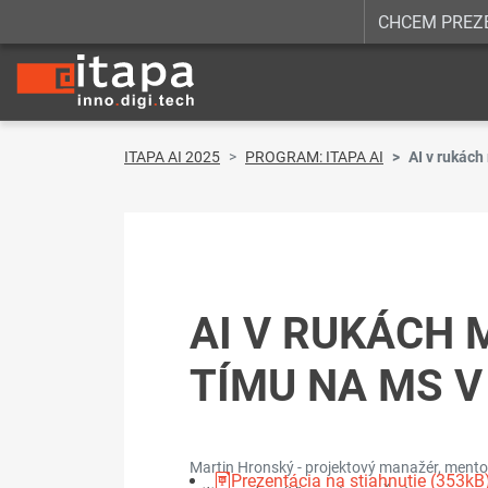
CHCEM PREZ
ITAPA AI 2025
PROGRAM: ITAPA AI
AI v rukách
AI V RUKÁCH
TÍMU NA MS V
Martin Hronský - projektový manažér, ment
Prezentácia na stiahnutie (353kB