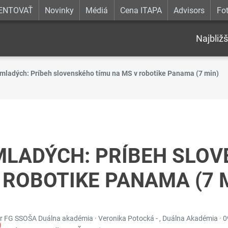
ENTOVAŤ
Novinky
Médiá
Cena ITAPA
Advisors
Fot
Najbližš
 mladých: Príbeh slovenského tímu na MS v robotike Panama (7 min)
 MLADÝCH: PRÍBEH SLO
 ROBOTIKE PANAMA (7 
or FG SSOŠA Duálna akadémia · Veronika Potocká - , Duálna Akadémia ·
0
)