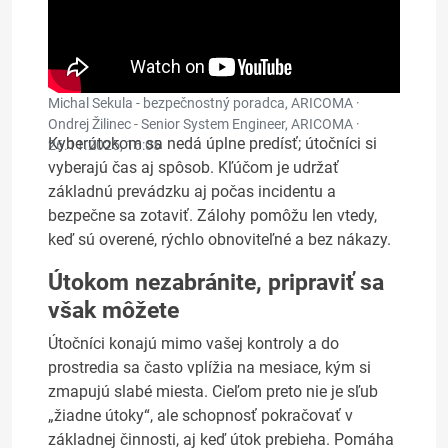
Michal Sekula - bezpečnostný poradca, ARICOMA ·
Ondrej Žilinec - Senior System Engineer, ARICOMA ·
Kyberútokom sa nedá úplne predísť; útočníci si
26.11.2025, 16:05
vyberajú čas aj spôsob. Kľúčom je udržať
základnú prevádzku aj počas incidentu a
bezpečne sa zotaviť. Zálohy pomôžu len vtedy,
keď sú overené, rýchlo obnoviteľné a bez nákazy.
Útokom nezabránite, pripraviť sa
však môžete
Útočníci konajú mimo vašej kontroly a do
prostredia sa často vplížia na mesiace, kým si
zmapujú slabé miesta. Cieľom preto nie je sľub
„žiadne útoky“, ale schopnosť pokračovať v
základnej činnosti, aj keď útok prebieha. Pomáha