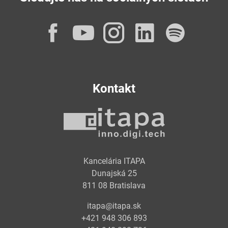
Facebook
YouTube
Instagram
LinkedI
Spot
Kontakt
Kancelária ITAPA
Dunajská 25
811 08 Bratislava
itapa@itapa.sk
+421 948 306 893