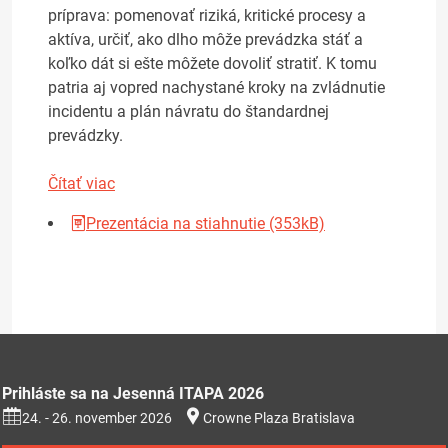
príprava: pomenovať riziká, kritické procesy a
aktíva, určiť, ako dlho môže prevádzka stáť a
koľko dát si ešte môžete dovoliť stratiť. K tomu
patria aj vopred nachystané kroky na zvládnutie
incidentu a plán návratu do štandardnej
prevádzky.
Čítať viac
Prezentácia na stiahnutie (353kB)
Prihláste sa na Jesenná ITAPA 2026
24. - 26. november 2026
Crowne Plaza Bratislava