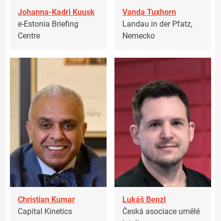
Johanna-Kadri Kuusk
Vanda Tuxhorn
e-Estonia Briefing
Landau in der Pfatz,
Centre
Nemecko
Christian Kumar
Lukáš Benzl
Capital Kinetics
Česká asociace umělé