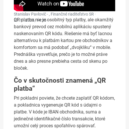
Stanislav Pavlovič - , Finančné riaditeľstvo SR ·
QR platba nie je osobitný typ platby, ale okamžitý
27.11.2025, 14:35
bankový prevod cez mobilnú aplikáciu spustený
naskenovaním QR kódu. Riešenie má byť lacnou
alternatívou k platbám kartou pre obchodníkov a
komfortom sa má podobať „dvojkliku“ v mobile.
Prednáška vysvetľuje, prečo je to možné práve
dnes a ako presne prebieha cesta od skenu po
bloček.
Čo v skutočnosti znamená „QR
platba“
Pri pokladni poviete, že chcete zaplatiť QR kódom,
a pokladnica vygeneruje QR kód s údajmi o
platbe. V kóde je IBAN obchodníka, suma a
jedinečné identifikačné číslo transakcie, ktoré
umožní celý proces spoľahlivo spárovať.