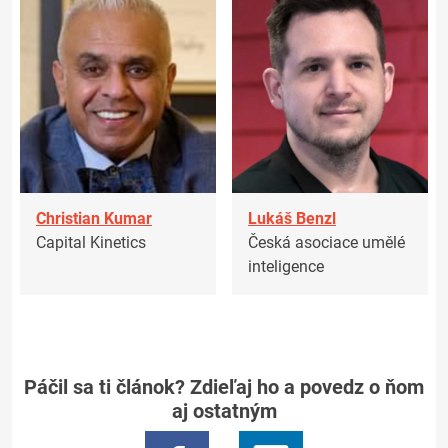
Christian Kumar
Lukáš Benzl
Capital Kinetics
Česká asociace umělé
inteligence
Páčil sa ti článok? Zdieľaj ho a povedz o ňom
aj ostatným