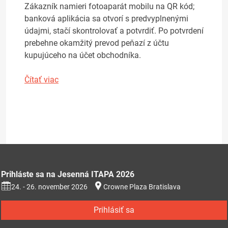
Zákazník namieri fotoaparát mobilu na QR kód;
banková aplikácia sa otvorí s predvyplnenými
údajmi, stačí skontrolovať a potvrdiť. Po potvrdení
prebehne okamžitý prevod peňazí z účtu
kupujúceho na účet obchodníka.
Čítať viac
Prihláste sa na Jesenná ITAPA 2026
24. - 26. november 2026
Crowne Plaza Bratislava
Prihlásiť sa