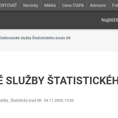
ENTOVAŤ
Novinky
Médiá
Cena ITAPA
Advisors
Fot
Najbližš
Elektronické služby Štatistického úradu SR
 SLUŽBY ŠTATISTICKÉ
atiky , Štatistický úrad SR ·
04.11.2009, 15:30