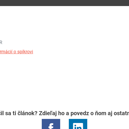
SR
rmácií o spíkrovi
il sa ti článok? Zdieľaj ho a povedz o ňom aj osta