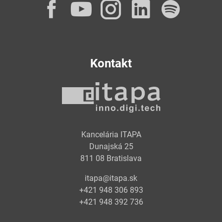
Facebook
YouTube
Instagram
LinkedI
Spot
Kontakt
Kancelária ITAPA
Dunajská 25
811 08 Bratislava
itapa@itapa.sk
+421 948 306 893
+421 948 392 736