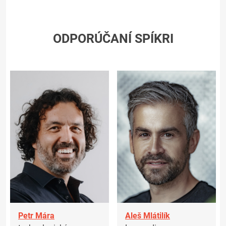
ODPORÚČANÍ SPÍKRI
Petr Mára
Aleš Mlátilík