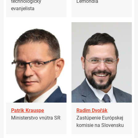
technologický
Lemondia
evanjelista
Patrik Krauspe
Radim Dvořák
Ministerstvo vnútra SR
Zastúpenie Európskej
komisie na Slovensku