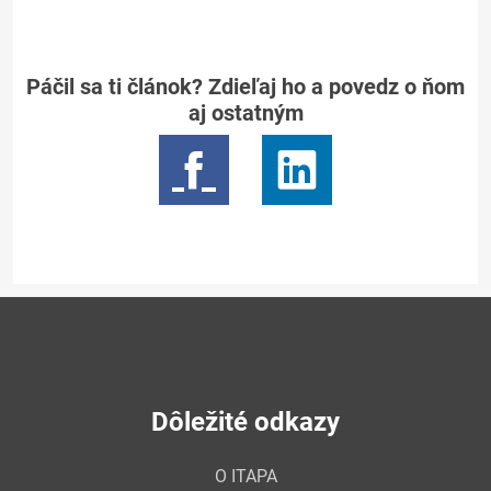
Páčil sa ti článok? Zdieľaj ho a povedz o ňom
aj ostatným
Dôležité odkazy
O ITAPA