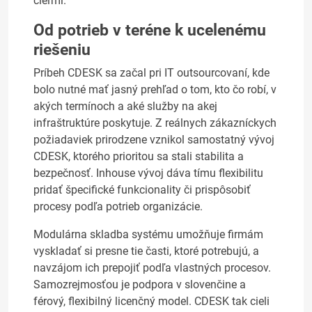
cieľmi.
Od potrieb v teréne k ucelenému
riešeniu
Príbeh CDESK sa začal pri IT outsourcovaní, kde
bolo nutné mať jasný prehľad o tom, kto čo robí, v
akých termínoch a aké služby na akej
infraštruktúre poskytuje. Z reálnych zákazníckych
požiadaviek prirodzene vznikol samostatný vývoj
CDESK, ktorého prioritou sa stali stabilita a
bezpečnosť. Inhouse vývoj dáva tímu flexibilitu
pridať špecifické funkcionality či prispôsobiť
procesy podľa potrieb organizácie.
Modulárna skladba systému umožňuje firmám
vyskladať si presne tie časti, ktoré potrebujú, a
navzájom ich prepojiť podľa vlastných procesov.
Samozrejmosťou je podpora v slovenčine a
férový, flexibilný licenčný model. CDESK tak cieli