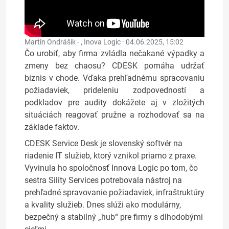
Martin Ondrášik - , Inova Logic ·
04.06.2025, 15:02
Čo urobiť, aby firma zvládla nečakané výpadky a
zmeny bez chaosu? CDESK pomáha udržať
biznis v chode. Vďaka prehľadnému spracovaniu
požiadaviek, prideleniu zodpovedností a
podkladov pre audity dokážete aj v zložitých
situáciách reagovať pružne a rozhodovať sa na
základe faktov.
CDESK Service Desk je slovenský softvér na
riadenie IT služieb, ktorý vznikol priamo z praxe.
Vyvinula ho spoločnosť Innova Logic po tom, čo
sestra Sility Services potrebovala nástroj na
prehľadné spravovanie požiadaviek, infraštruktúry
a kvality služieb. Dnes slúži ako modulárny,
bezpečný a stabilný „hub“ pre firmy s dlhodobými