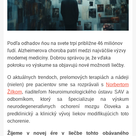
Podľa odhadov ňou na svete trpí približne 46 miliónov
ľudí. Alzheimerova choroba patrí medzi najväčšie výzvy
modernej medicíny. Dobrou správou je, že vďaka
pokroku vo výskume sa objavujú nové možnosti liečby.
O aktuálnych trendoch, prelomových terapiách a nádeji
(nielen) pre pacientov sme sa rozprávali s
Norbertom
Žilkom
, riaditeľom Neuroimunologického ústavu SAV a
odborníkom, ktorý sa špecializuje na výskum
neurodegeneratívnych ochorení mozgu človeka a
predklinický a klinický vývoj liekov modifikujúcich toto
ochorenie.
Žijeme v novej ére v liečbe tohto obávaného