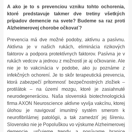
A ako je to s prevenciou vzniku tohto ochorenia,
ktoré predstavuje takmer dve tretiny všetkých
prípadov demencie na svete? Budeme sa raz proti
Alzheimerovej chorobe očkovať?
Prevencia má dve možné podoby, aktívnu a pasívnu.
Aktívna je v našich rukách, eliminácia rizikových
faktorov a podpora protektívnych faktorov. Pasívna je v
rukách vedcov a jednou z možností je aj očkovanie. Ale
nie je to vakcinácia v podobe, ako ju poznáme z
infekčných ochorení. Je to skôr terapeutická prevencia,
ktorá zabezpečí prítomnosť bezpečnostných zložiek –
protilátok – na území mozgu, ktoré je zasiahnuté
neurodegeneráciou. Naša slovenská biotechnologická
firma AXON Neuroscience aktívne vyvíja vakcínu, ktorej
úlohou je navigovať imunitný systém smerom k
neurofibrilárnej patológii, a tak zamedziť jej šíreniu.
Slovensko nie je Popoluškou vo výskume Alzheimerovej
demencie, určujeme trendy a posúvame hranice