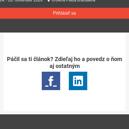
24. - 26. november 2026
Crowne Plaza Bratislava
Prihlásiť sa
Páčil sa ti článok? Zdieľaj ho a povedz o ňom
aj ostatným