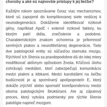
choroby a aké sú najnovšie prístupy k jej liečbe?
Každým rokom spoznávame čoraz viac mechanizmov,
ktoré sú zapojené do komplikovanej siete vedúcej k
neurodegenerácii. Dokážeme identifikovať rizikové
gény, napríklad ApoE i externé rizikové faktory, ku
ktorým patrí diéta, znečistenie a podobne.
Charakteristickým znakom ochorenia je prítomnosť
senilných plakov a neurofibrilárnej degenerácie. Tieto
dve patologické entity sú súčasťou starnutia mozgu.
Rýchlosť ich šírenia sa pravdepodobne dá do istej miery
modifikovať aktívnym spôsobom života. Kľúčovú úlohu
zohrávajú mediátori, ktorí zabezpečujú komunikáciu
medzi plakmi a klbkami. Medzi kandidátmi na liečbu
budúcnosti je aj spomínaný apolipoproteín E, ktorý
dokáže zrýchliť alebo spomaliť korešpondenciu medzi
oboma patologickými štruktúrami. Ale aj zápalový
proces, ktorý vytvára podmienky pre rýchle šírenie
patológie naprieč mozgom.