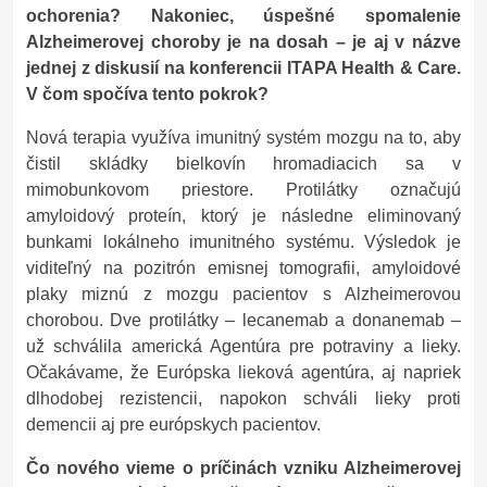
ochorenia? Nakoniec, úspešné spomalenie
Alzheimerovej choroby je na dosah – je aj v názve
jednej z diskusií na konferencii ITAPA Health & Care.
V čom spočíva tento pokrok?
Nová terapia využíva imunitný systém mozgu na to, aby
čistil skládky bielkovín hromadiacich sa v
mimobunkovom priestore. Protilátky označujú
amyloidový proteín, ktorý je následne eliminovaný
bunkami lokálneho imunitného systému. Výsledok je
viditeľný na pozitrón emisnej tomografii, amyloidové
plaky miznú z mozgu pacientov s Alzheimerovou
chorobou. Dve protilátky – lecanemab a donanemab –
už schválila americká Agentúra pre potraviny a lieky.
Očakávame, že Európska lieková agentúra, aj napriek
dlhodobej rezistencii, napokon schváli lieky proti
demencii aj pre európskych pacientov.
Čo nového vieme o príčinách vzniku Alzheimerovej