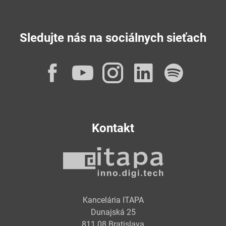
Sledujte nás na sociálnych sieťach
Facebook
YouTube
Instagram
LinkedI
Spot
Kontakt
Kancelária ITAPA
Dunajská 25
811 08 Bratislava