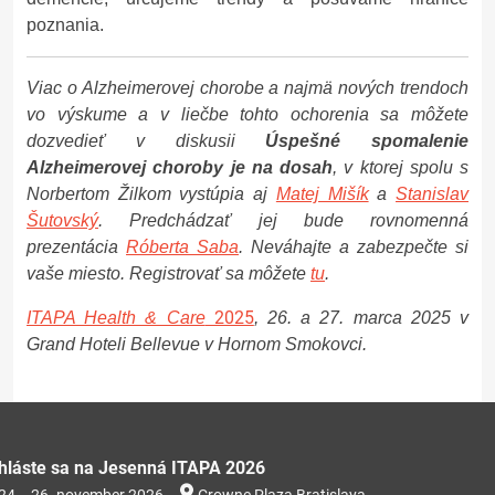
poznania.
Viac o Alzheimerovej chorobe a najmä nových trendoch
vo výskume a v liečbe tohto ochorenia sa môžete
dozvedieť v diskusii
Úspešné spomalenie
Alzheimerovej choroby je na dosah
, v ktorej spolu s
Norbertom Žilkom vystúpia aj
Matej Mišík
a
Stanislav
Šutovský
. Predchádzať jej bude rovnomenná
prezentácia
Róberta Saba
. Neváhajte a zabezpečte si
vaše miesto. Registrovať sa môžete
tu
.
2025
ITAPA Health & Care
, 26. a 27. marca 2025 v
Grand Hoteli Bellevue v Hornom Smokovci.
ihláste sa na Jesenná ITAPA 2026