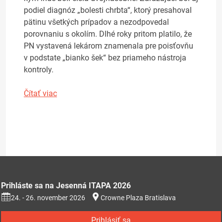
podiel diagnóz „bolesti chrbta“, ktorý presahoval
pätinu všetkých prípadov a nezodpovedal
porovnaniu s okolím. Dlhé roky pritom platilo, že
PN vystavená lekárom znamenala pre poisťovňu
v podstate „bianko šek“ bez priameho nástroja
kontroly.
Čítať viac
Prihláste sa na Jesenná ITAPA 2026
24. - 26. november 2026
Crowne Plaza Bratislava
Prihlásiť sa