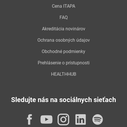
Cena ITAPA
FAQ
Akreditácia novinárov
Ochrana osobných údajov
Obchodné podmienky
Prehlásenie o prístupnosti
HEALTHHUB
Sledujte nás na sociálnych sieťach
Facebook
YouTube
Instagram
LinkedI
Spot