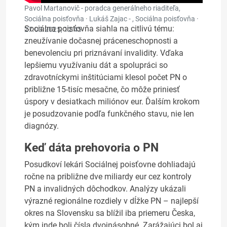
Pavol Martanovič - poradca generálneho riaditeľa,
Sociálna poisťovňa · Lukáš Zajac - , Sociálna poisťovňa ·
Sociálna poisťovňa siahla na citlivú tému:
27.03.2025, 12:45
zneužívanie dočasnej práceneschopnosti a
benevolenciu pri priznávaní invalidity. Vďaka
lepšiemu využívaniu dát a spolupráci so
zdravotníckymi inštitúciami klesol počet PN o
približne 15-tisíc mesačne, čo môže priniesť
úspory v desiatkach miliónov eur. Ďalším krokom
je posudzovanie podľa funkčného stavu, nie len
diagnózy.
Keď dáta prehovoria o PN
Posudkoví lekári Sociálnej poisťovne dohliadajú
ročne na približne dve miliardy eur cez kontroly
PN a invalidných dôchodkov. Analýzy ukázali
výrazné regionálne rozdiely v dĺžke PN – najlepší
okres na Slovensku sa blížil iba priemeru Česka,
kým inde boli čísla dvojnásobné. Zarážajúci bol aj