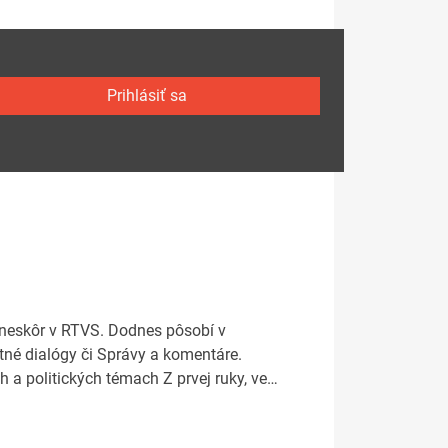
Prihlásiť sa
, neskôr v RTVS. Dodnes pôsobí v
otné dialógy či Správy a komentáre.
 a politických témach Z prvej ruky, ve…