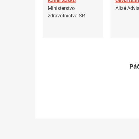
Kamil Šaško
Olivia Bla
Ministerstvo
Alizé Advi
zdravotníctva SR
Páč