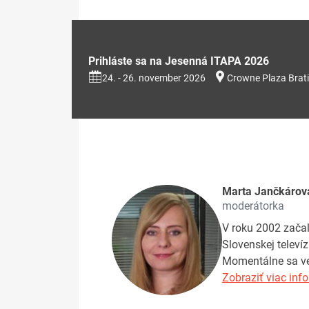
Prihláste sa na Jesenná ITAPA 2026
24. - 26. november 2026
Crowne Plaza Brati
Marta Jančkárov
moderátorka
V roku 2002 začal
Slovenskej televí
Momentálne sa ven
Zobraziť viac info