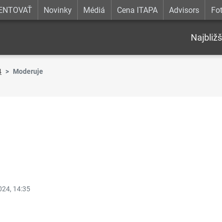
ENTOVAŤ
Novinky
Médiá
Cena ITAPA
Advisors
Fot
Najbližš
4
Moderuje
024, 14:35