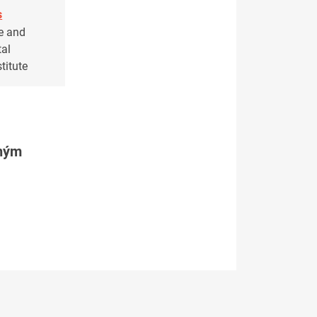
s
e and
al
titute
tným