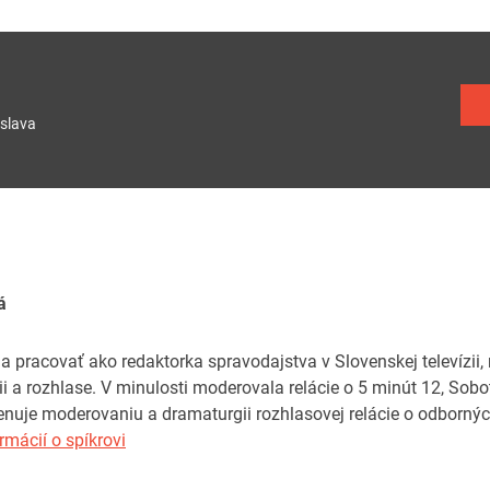
slava
á
a pracovať ako redaktorka spravodajstva v Slovenskej televízii
zii a rozhlase. V minulosti moderovala relácie o 5 minút 12, Sob
uje moderovaniu a dramaturgii rozhlasovej relácie o odborných
rmácií o spíkrovi