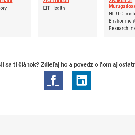
nchard
Zsolt Bubori
Sivakumar
Murugados
sory
EIT Health
NILU Climat
Environment
Research Ins
il sa ti článok? Zdieľaj ho a povedz o ňom aj osta