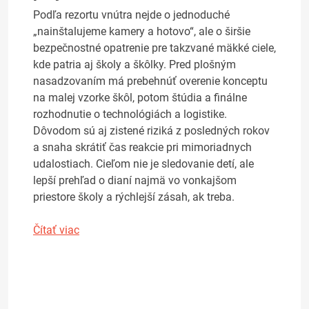
Podľa rezortu vnútra nejde o jednoduché
„nainštalujeme kamery a hotovo“, ale o širšie
bezpečnostné opatrenie pre takzvané mäkké ciele,
kde patria aj školy a škôlky. Pred plošným
nasadzovaním má prebehnúť overenie konceptu
na malej vzorke škôl, potom štúdia a finálne
rozhodnutie o technológiách a logistike.
Dôvodom sú aj zistené riziká z posledných rokov
a snaha skrátiť čas reakcie pri mimoriadnych
udalostiach. Cieľom nie je sledovanie detí, ale
lepší prehľad o dianí najmä vo vonkajšom
priestore školy a rýchlejší zásah, ak treba.
Čítať viac