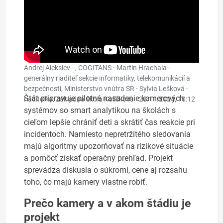
Andrej Aleksiev - , COGITANS · Martin Hrachala -
generálny riaditeľ sekcie informatiky, telekomunikácií a
bezpečnosti, Ministerstvo vnútra SR · Sylvia Lešková -
Štát pripravuje pilotné nasadenie kamerových
riaditeľka, Základná škola Kulíškova ·
28.11.2024, 10:12
systémov so smart analytikou na školách s
cieľom lepšie chrániť deti a skrátiť čas reakcie pri
incidentoch. Namiesto nepretržitého sledovania
majú algoritmy upozorňovať na rizikové situácie
a pomôcť získať operačný prehľad. Projekt
sprevádza diskusia o súkromí, cene aj rozsahu
toho, čo majú kamery vlastne robiť.
Prečo kamery a v akom štádiu je
projekt