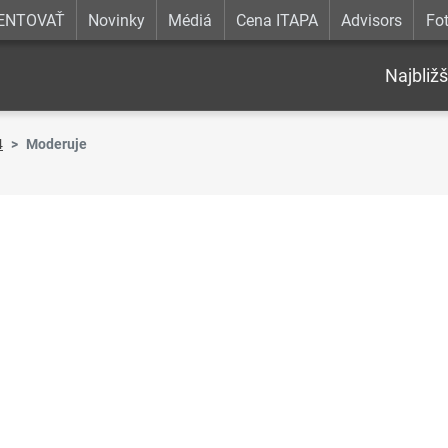
ENTOVAŤ
Novinky
Médiá
Cena ITAPA
Advisors
Fot
Najbližš
4
Moderuje