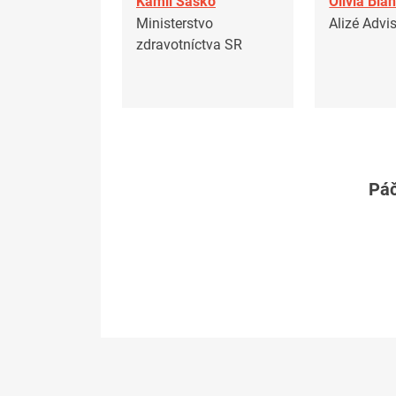
Kamil Šaško
Olivia Bla
Ministerstvo
Alizé Advi
zdravotníctva SR
Páč