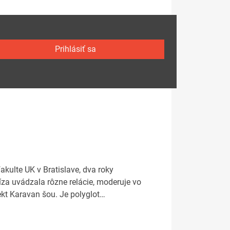
Prihlásiť sa
akulte UK v Bratislave, dva roky
kíza uvádzala rôzne relácie, moderuje vo
ekt Karavan šou. Je polyglot…