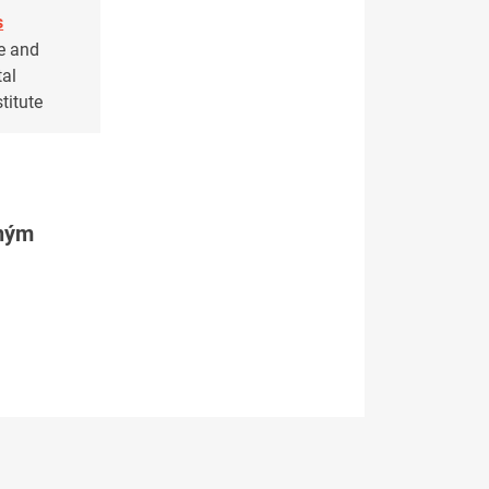
s
e and
al
titute
tným