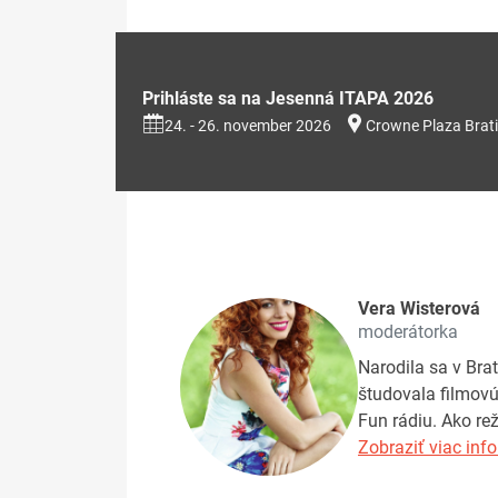
Prihláste sa na Jesenná ITAPA 2026
24. - 26. november 2026
Crowne Plaza Brati
Vera Wisterová
moderátorka
Narodila sa v Brat
študovala filmovú 
Fun rádiu. Ako re
Zobraziť viac info