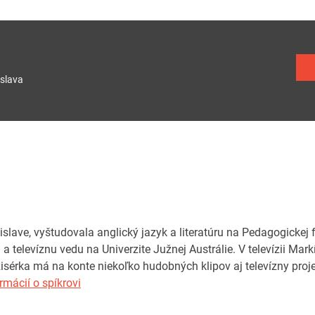
slava
islave, vyštudovala anglický jazyk a literatúru na Pedagogickej f
a televíznu vedu na Univerzite Južnej Austrálie. V televízii Mar
žisérka má na konte niekoľko hudobných klipov aj televízny proj
rmácií o spíkrovi