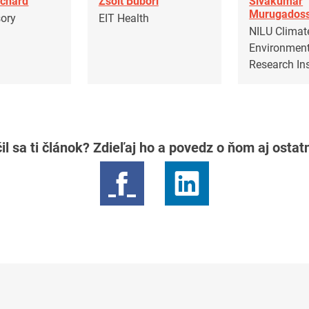
nchard
Zsolt Bubori
Sivakumar
Murugados
sory
EIT Health
NILU Climat
Environment
Research Ins
il sa ti článok? Zdieľaj ho a povedz o ňom aj osta