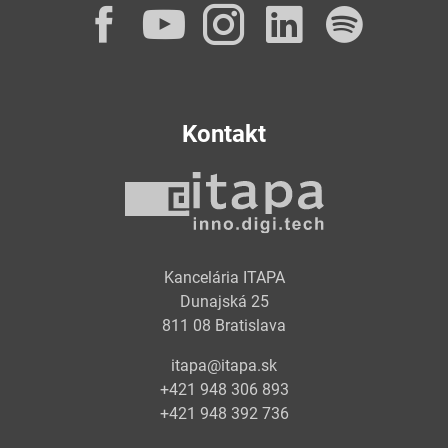
Facebook
YouTube
Instagram
LinkedI
Spot
Kontakt
Kancelária ITAPA
Dunajská 25
811 08 Bratislava
itapa@itapa.sk
+421 948 306 893
+421 948 392 736