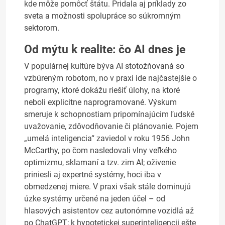
kde môže pomôcť štátu. Pridala aj príklady zo
sveta a možnosti spolupráce so súkromným
sektorom.
Od mýtu k realite: čo AI dnes je
V populárnej kultúre býva AI stotožňovaná so
vzbúreným robotom, no v praxi ide najčastejšie o
programy, ktoré dokážu riešiť úlohy, na ktoré
neboli explicitne naprogramované. Výskum
smeruje k schopnostiam pripomínajúcim ľudské
uvažovanie, zdôvodňovanie či plánovanie. Pojem
„umelá inteligencia“ zaviedol v roku 1956 John
McCarthy, po čom nasledovali vlny veľkého
optimizmu, sklamaní a tzv. zim AI; oživenie
priniesli aj expertné systémy, hoci iba v
obmedzenej miere. V praxi však stále dominujú
úzke systémy určené na jeden účel – od
hlasových asistentov cez autonómne vozidlá až
po ChatGPT; k hypotetickej superinteligencii ešte