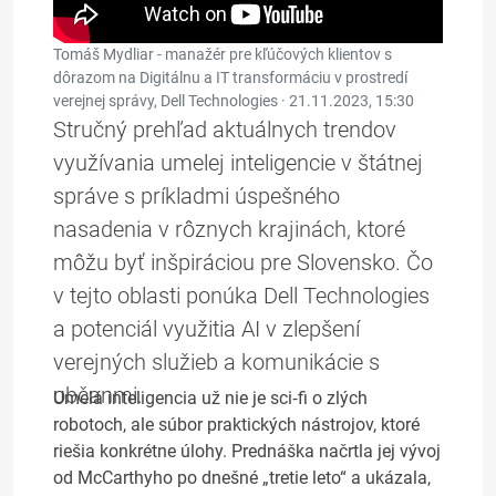
Tomáš Mydliar - manažér pre kľúčových klientov s
dôrazom na Digitálnu a IT transformáciu v prostredí
verejnej správy, Dell Technologies ·
21.11.2023, 15:30
Stručný prehľad aktuálnych trendov
využívania umelej inteligencie v štátnej
správe s príkladmi úspešného
nasadenia v rôznych krajinách, ktoré
môžu byť inšpiráciou pre Slovensko. Čo
v tejto oblasti ponúka Dell Technologies
a potenciál využitia AI v zlepšení
verejných služieb a komunikácie s
občanmi.
Umelá inteligencia už nie je sci‑fi o zlých
robotoch, ale súbor praktických nástrojov, ktoré
riešia konkrétne úlohy. Prednáška načrtla jej vývoj
od McCarthyho po dnešné „tretie leto“ a ukázala,